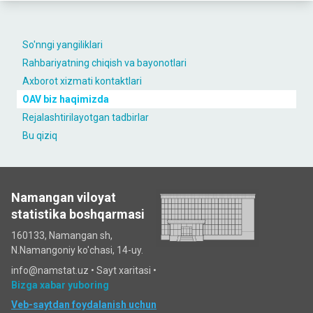
So'nngi yangiliklari
Rahbariyatning chiqish va bayonotlari
Axborot xizmati kontaktlari
OAV biz haqimizda
Rejalashtirilayotgan tadbirlar
Bu qiziq
Namangan viloyat
statistika boshqarmasi
160133, Namangan sh,
N.Namangoniy ko'chasi, 14-uy.
info@namstat.uz •
Sayt xaritasi
•
Bizga xabar yuboring
Veb-saytdan foydalanish uchun