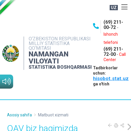
UZ
BOSHQARMA HAQIDA
(69) 211-
00-72
-
OCHIQ MA'LUMOTLAR
Ishonch
O‘ZBEKISTON RESPUBLIKASI
NASHRLAR
telefoni
MILLIY STATISTIKA
QO‘MITASI
(69) 211-
INTERAKTIV XIZMATLAR
NAMANGAN
72-00
-
Call
VILOYATI
MATBUOT XIZMATI
Center
STATISTIKA BOSHQARMASI
Tadbirkorlar
MUROJAATLAR
uchun:
hisobot.stat.uz
KONTAKTLAR
ga o'tish
Asosiy sahifa
Matbuot xizmati
OAV biz haqimizda