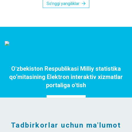
So'nggi yangiliklar
O'zbekiston Respublikasi Milliy statistika
qo‘mitasining Elektron interaktiv xizmatlar
portaliga o'tish
Portalga o`tish
Tadbirkorlar uchun ma'lumot