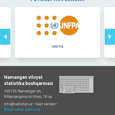
UNFPA
Namangan viloyat
statistika boshqarmasi
160133, Namangan sh,
N.Namangoniy ko'chasi, 14-uy.
info@namstat.uz •
Sayt xaritasi
•
Bizga xabar yuboring