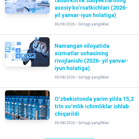
tadbirkorlik subyektlarining
asosiy ko‘rsatkichlari (2026-
yil yanvar-iyun holatiga)
06/08/2026 •
So'nggi yangiliklar
Namangan viloyatida
xizmatlar sohasining
rivojlanishi (2026- yil yanvar-
iyun holatiga)
05/08/2026 •
So'nggi yangiliklar
Oʻzbekistonda yarim yilda 15,2
trln soʻmlik ichimliklar ishlab
chiqarildi
05/08/2026 •
So'nggi yangiliklar