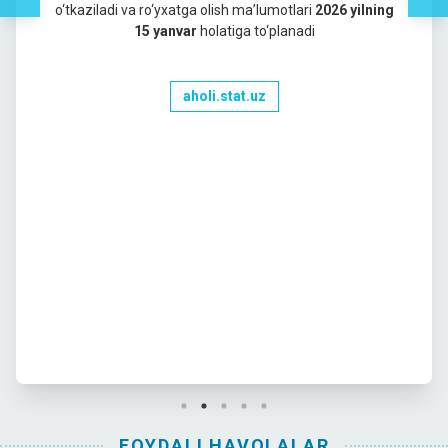
o‘tkaziladi va ro‘yxatga olish maʼlumotlari
2026 yilning
15 yanvar
holatiga to‘planadi
aholi.stat.uz
FOYDALI HAVOLALAR