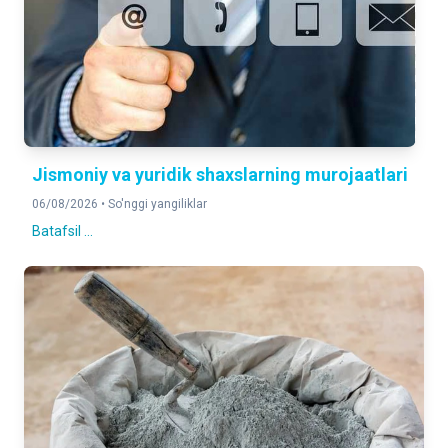
3,202,700
2026-yil 1 aprel holatiga
Jismoniy va yuridik shaxslarning murojaatlari
06/08/2026 •
So'nggi yangiliklar
Batafsil ...