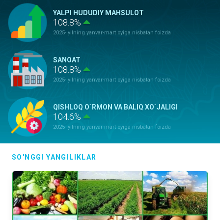
YALPI HUDUDIY MAHSULOT
108.8%
2025- yilning yanvar-mart oyiga nisbatan foizda
SANOAT
108.8%
2025- yilning yanvar-mart oyiga nisbatan foizda
QISHLOQ O`RMON VA BALIQ XO`JALIGI
104.6%
2025- yilning yanvar-mart oyiga nisbatan foizda
ASOSIY KAPITALGA KIRITILGAN
SO'NGGI YANGILIKLAR
INVESTITSIYALAR
137,0%
2025- yilning yanvar-mart oyiga nisbatan foizda
QURILISH ISHLARI
116.1%