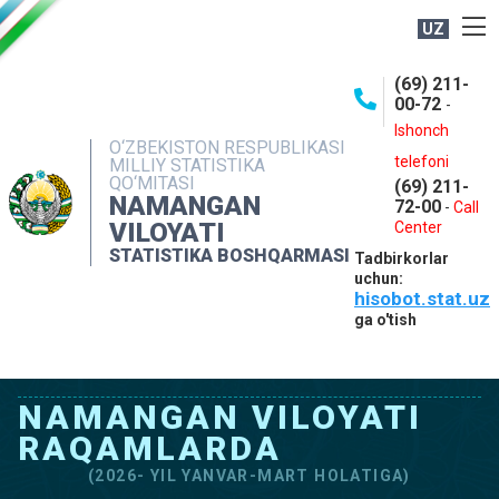
UZ
BOSHQARMA HAQIDA
(69) 211-
00-72
-
OCHIQ MA'LUMOTLAR
Ishonch
O‘ZBEKISTON RESPUBLIKASI
NASHRLAR
telefoni
MILLIY STATISTIKA
QO‘MITASI
(69) 211-
INTERAKTIV XIZMATLAR
NAMANGAN
72-00
-
Call
VILOYATI
MATBUOT XIZMATI
Center
STATISTIKA BOSHQARMASI
Tadbirkorlar
MUROJAATLAR
uchun:
hisobot.stat.uz
KONTAKTLAR
ga o'tish
NAMANGAN VILOYATI
RAQAMLARDA
(2026- YIL YANVAR-MART HOLATIGA)