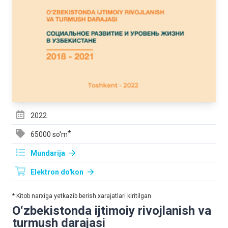
2022
*
65000 so'm
Mundarija
Elektron do'kon
* Kitob narxiga yetkazib berish xarajatlari kiritilgan
O‘zbekistondа ijtimoiy rivojlаnish vа
turmush dаrаjаsi