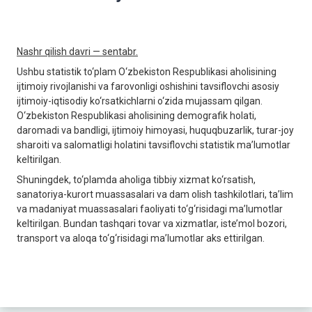
Nashr qilish davri — sentabr.
Ushbu statistik to‘plam O‘zbekiston Respublikasi aholisining
ijtimoiy rivojlanishi va farovonligi oshishini tavsiflovchi asosiy
ijtimoiy-iqtisodiy ko‘rsatkichlarni o‘zida mujassam qilgan.
O‘zbekiston Respublikasi aholisining demografik holati,
daromadi va bandligi, ijtimoiy himoyasi, huquqbuzarlik, turar-joy
sharoiti va salomatligi holatini tavsiflovchi statistik ma’lumotlar
keltirilgan.
Shuningdek, to‘plamda aholiga tibbiy xizmat ko‘rsatish,
sanatoriya-kurort muassasalari va dam olish tashkilotlari, ta’lim
va madaniyat muassasalari faoliyati to‘g‘risidagi ma’lumotlar
keltirilgan. Bundan tashqari tovar va xizmatlar, iste’mol bozori,
transport va aloqa to‘g‘risidagi ma’lumotlar aks ettirilgan.