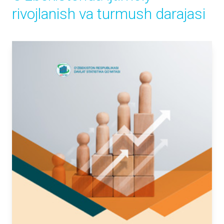
rivojlаnish vа turmush dаrаjаsi