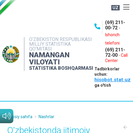
UZ
BOSHQARMA HAQIDA
(69) 211-
00-72
-
OCHIQ MA'LUMOTLAR
Ishonch
O‘ZBEKISTON RESPUBLIKASI
NASHRLAR
telefoni
MILLIY STATISTIKA
QO‘MITASI
(69) 211-
INTERAKTIV XIZMATLAR
NAMANGAN
72-00
-
Call
VILOYATI
MATBUOT XIZMATI
Center
STATISTIKA BOSHQARMASI
Tadbirkorlar
MUROJAATLAR
uchun:
hisobot.stat.uz
KONTAKTLAR
ga o'tish
Asosiy sahifa
Nashrlar
O‘zbekistondа ijtimoiy