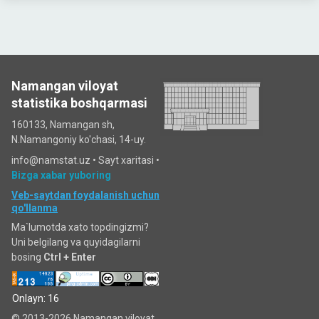
Namangan viloyat
statistika boshqarmasi
160133, Namangan sh,
N.Namangoniy ko'chasi, 14-uy.
info@namstat.uz •
Sayt xaritasi
•
Bizga xabar yuboring
Veb-saytdan foydalanish uchun
qo'llanma
Ma`lumotda xato topdingizmi?
Uni belgilang va quyidagilarni
bosing
Ctrl + Enter
Onlayn: 16
© 2013-2026 Namangan viloyat