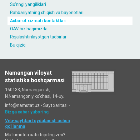
So'nngi yangiliklari
Rahbariyatning chiqish va bayonotlari
Axborot xizmati kontaktlari
OAV biz haqimizda
Rejalashtirilayotgan tadbirlar
Bu qiziq
Namangan viloyat
statistika boshqarmasi
160133, Namangan sh,
N.Namangoniy ko'chasi, 14-uy.
info@namstat.uz •
Sayt xaritasi
•
Bizga xabar yuboring
Veb-saytdan foydalanish uchun
qo'llanma
Ma`lumotda xato topdingizmi?