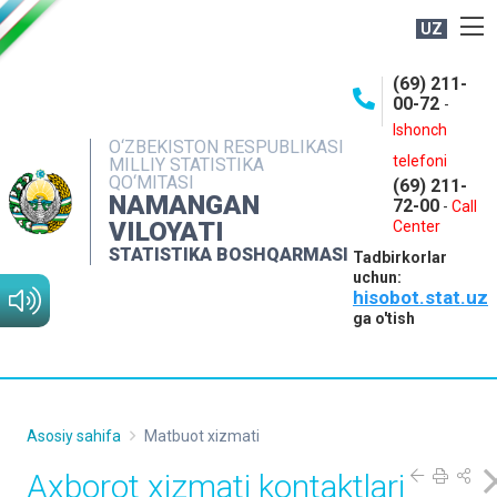
UZ
BOSHQARMA HAQIDA
(69) 211-
00-72
-
OCHIQ MA'LUMOTLAR
Ishonch
O‘ZBEKISTON RESPUBLIKASI
NASHRLAR
telefoni
MILLIY STATISTIKA
QO‘MITASI
(69) 211-
INTERAKTIV XIZMATLAR
NAMANGAN
72-00
-
Call
VILOYATI
MATBUOT XIZMATI
Center
STATISTIKA BOSHQARMASI
Tadbirkorlar
MUROJAATLAR
uchun:
hisobot.stat.uz
KONTAKTLAR
ga o'tish
Asosiy sahifa
Matbuot xizmati
Axborot xizmati kontaktlari