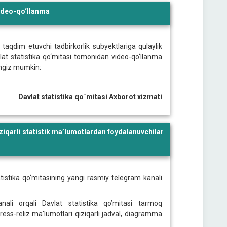
 video-qo‘llanma
i taqdim etuvchi tadbirkorlik subyektlariga qulaylik
lat statistika qo‘mitasi tomonidan video-qo‘llanma
ingiz mumkin:
Davlat statistika qo`mitasi Axborot xizmati
iqarli statistik ma’lumotlardan foydalanuvchilar
tistika qo‘mitasining yangi rasmiy telegram kanali
ali orqali Davlat statistika qo’mitasi tarmoq
press-reliz ma'lumotlari qiziqarli jadval, diagramma