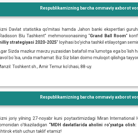
Respublikamizning barcha ommaviy axborot vosi
izni Davlat statistika qo‘mitasi hamda Jahon banki ekspertlari guru
Radisson Blu Tashkent”
mehmonxonasining “
Grand
Ball
Room
” konf
illiy
strategiyasi
2020-2025
” loyihasi bo‘yicha tashkil etilayotgan semi
gar Sizda mazkur mavzu yuzasidan batafsil ma`lumotga ega bo`lish ham
avol bo`lsa, unda marhamat. Biz Siz bilan doimo muloqot qilishga tayyo
anzil: Toshkent sh., Amir Temur ko‘chasi, 88-uy.
Respublikamizning barcha ommaviy axborot vosi
izni joriy yilning 27-noyabr kuni poytaxtimizdagi Miran Internationa
omonidan o‘tkaziladigan
“MDH davlatlarida aholini ro‘yxatga olish:
shtirok etish uchun taklif etamiz!