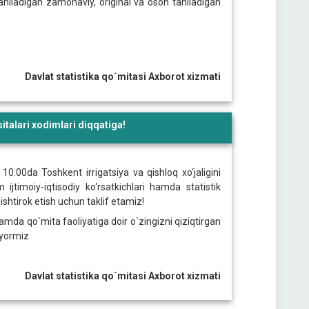
alaniladigan zamonaviy, original va oson taniladigan
Davlat statistika qo`mitasi Axborot xizmati
talari xodimlari diqqatiga!
10:00da Toshkent irrigatsiya va qishloq xo‘jaligini
jtimoiy-iqtisodiy ko‘rsatkichlari hamda statistik
shtirok etish uchun taklif etamiz!
da qo`mita faoliyatiga doir o`zingizni qiziqtirgan
yyormiz.
Davlat statistika qo`mitasi Axborot xizmati