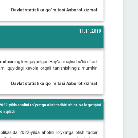
Davlat statistika qo`mitasi Axborot xizmati
11.11.2019
itasining kengaytirilgan Hay'at majlisi bo‘lib o‘tadi.
arni quyidagi xavola orqali tanishishingiz mumkin:
Davlat statistika qo`mitasi Axborot xizmati
2-yilda aholini ro‘yxatga olish tadbiri shiori va logotipini
on qiladi
likasida 2022-yilda aholini ro‘yxatga olish tadbiri