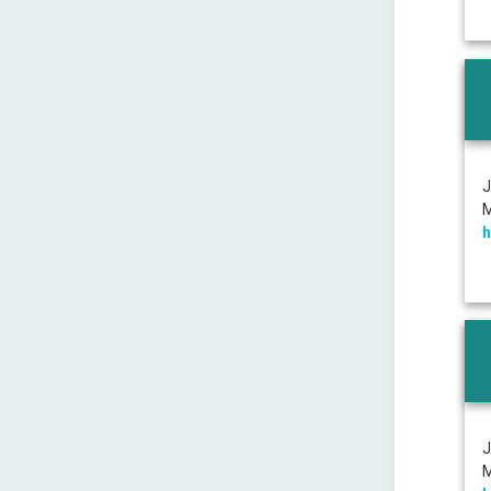
J
M
h
J
M