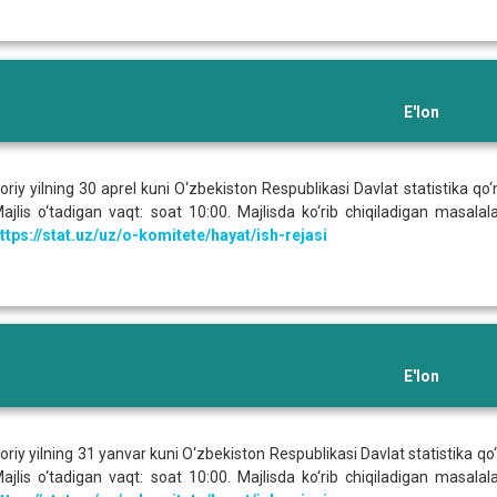
E'lon
oriy yilning 30 aprel kuni O‘zbekiston Respublikasi Davlat statistika qo‘m
ajlis o‘tadigan vaqt: soat 10:00. Majlisda ko‘rib chiqiladigan masalal
ttps://stat.uz/uz/o-komitete/hayat/ish-rejasi
E'lon
oriy yilning 31 yanvar kuni O‘zbekiston Respublikasi Davlat statistika qo‘m
ajlis o‘tadigan vaqt: soat 10:00. Majlisda ko‘rib chiqiladigan masalal