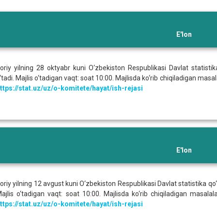
E'lon
oriy yilning 28 oktyabr kuni O‘zbekiston Respublikasi Davlat statistika
‘tadi. Majlis o‘tadigan vaqt: soat 10:00. Majlisda ko‘rib chiqiladigan mas
ttps://stat.uz/uz/o-komitete/hayat/ish-rejasi
E'lon
oriy yilning 12 avgust kuni O‘zbekiston Respublikasi Davlat statistika qo‘m
ajlis o‘tadigan vaqt: soat 10:00. Majlisda ko‘rib chiqiladigan masalal
ttps://stat.uz/uz/o-komitete/hayat/ish-rejasi