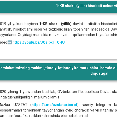
1-KB shakli (yillik) hisoboti uchun
019-yil yakuni bo‘yicha
1-KB shakli (yillik)
davlat statistika hisobotin
aratish, hisobotlarni oson va tezkorlik bilan topshirish maqsadida Dav
ayyorlandi. Quyidagi manzilda mazkur video-qo‘llanmadan foydalanish
Video➡️
https://youtu.be/JQsIpxT_QHU
amlakatimizning muhim ijtimoiy-iqtisodiy ko‘rsatkichlari hamda qiz
diqqatiga!
020-yilning 1-yanvaridan boshlab, O‘zbekiston Respublikasi Davlat sta
shga tushurilganligini ma’lum qilamiz.
Mazkur UZSTAT (
https://t.me/uzstataxborot
) rasmiy telegram kan
oshqarmalari tomonidan tayyorlangan oylik, choraklik va yillik tahliliy 
amda infografika roliklari ko’rinishida e’lon qilib boriladi.