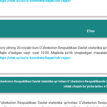
ttps://stat.uz/uz/o-komitete/hayat/ish-rejasi
E'lon
oriy yilning 20 noyabr kuni O‘zbekiston Respublikasi Davlat statistika qo‘m
ajlis o‘tadigan vaqt: soat 10:00. Majlisda ko‘rib chiqiladigan masalal
ttps://stat.uz/uz/o-komitete/hayat/ish-rejasi
zbekiston Respublikasi Davlat statistika qo‘mitasi O‘zbekiston Respublikasida 202
ishlab chiqish bo‘yicha tanlov e'l
‘zbekiston Respublikasi Davlat statistika qo‘mitasi O‘zbekiston Respub