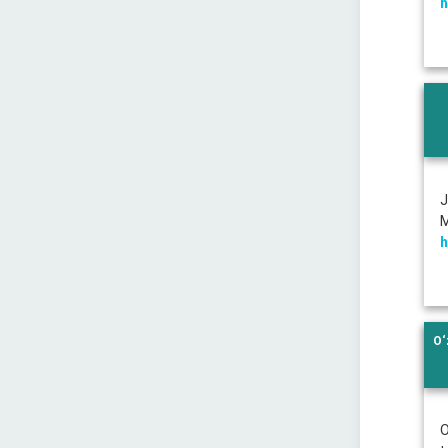
h
J
M
h
O‘
O