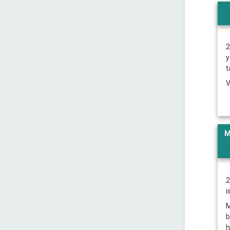
2
y
t
M
2
i
b
h