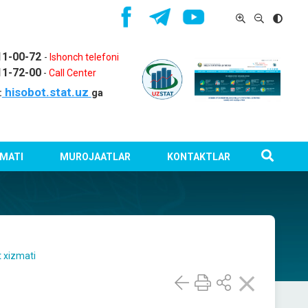
11-00-72
-
Ishonch telefoni
11-72-00
-
Call Center
hisobot.stat.uz
:
ga
MATI
MUROJAATLAR
KONTAKTLAR
 xizmati