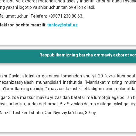
arg‘iboti va axborot materiallarida asosiy indentifikator sifatida foyd
ng yaxshi logotip va shior uchun tanlov e'lon qiladi.
a'lumot uchun:
Telefon:
+99871 230 80 63.
lektron pochta manzili:
tanlov@stat.uz
Respublikamizning barcha ommaviy axborot vosi
izni Davlat statistika qo‘mitasi tomonidan shu yil 20-fevral kuni soat 
exanizatsiyalash muhandislari institutida “Mamlakatimizning muhim i
a'lumotlarning ochiqligi” mavzusida tashkil etiladigan ochiq muloqotda i
gar Sizda mazkur mavzu yuzasidan batafsil ma`lumotga ega bo`lish ham
avollar bo`lsa, unda marhamat. Biz Siz bilan doimo muloqot qilishga ta
anzil: Toshkent shahri, Qori Niyoziy ko‘chasi, 39-uy.