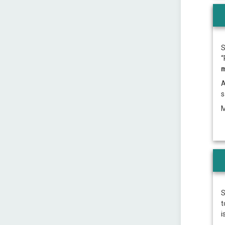
S
“
m
A
s
M
S
t
i