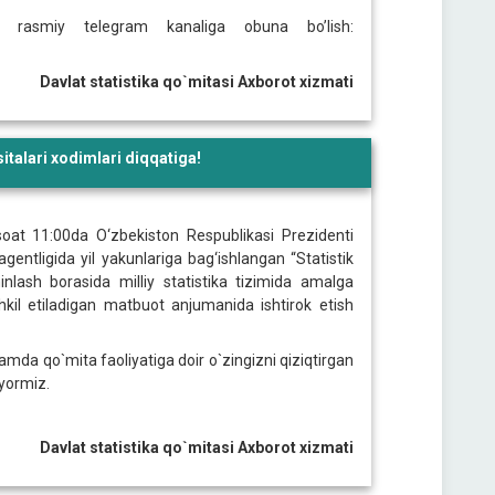
ngi rasmiy telegram kanaliga obuna bo’lish:
Davlat statistika qo`mitasi Axborot xizmati
talari xodimlari diqqatiga!
soat 11:00da O‘zbekiston Respublikasi Prezidenti
ntligida yil yakunlariga bag‘ishlangan “Statistik
minlash borasida milliy statistika tizimida amalga
hkil etiladigan matbuot anjumanida ishtirok etish
da qo`mita faoliyatiga doir o`zingizni qiziqtirgan
yyormiz.
Davlat statistika qo`mitasi Axborot xizmati