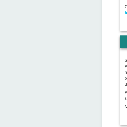
O
h
S
A
m
o
u
A
s
M