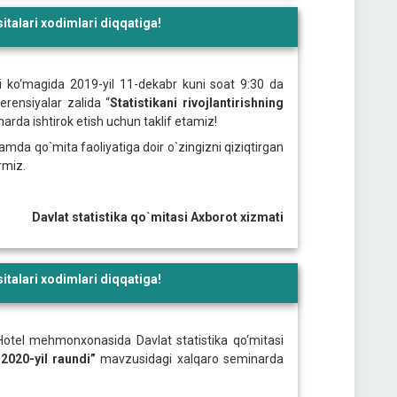
talari xodimlari diqqatiga!
hi ko‘magida 2019-yil 11-dekabr kuni soat 9:30 da
erensiyalar zalida “
Statistikani
rivojlantirishning
narda ishtirok etish uchun taklif etamiz!
da qo`mita faoliyatiga doir o`zingizni qiziqtirgan
rmiz.
Davlat statistika qo`mitasi Axborot xizmati
talari xodimlari diqqatiga!
l Hotel mehmonxonasida Davlat statistika qo‘mitasi
 2020-yil raundi”
mavzusidagi xalqaro seminarda