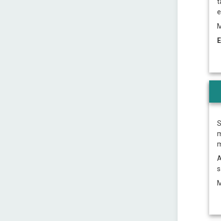
t
e
M
E
S
m
m
A
s
M