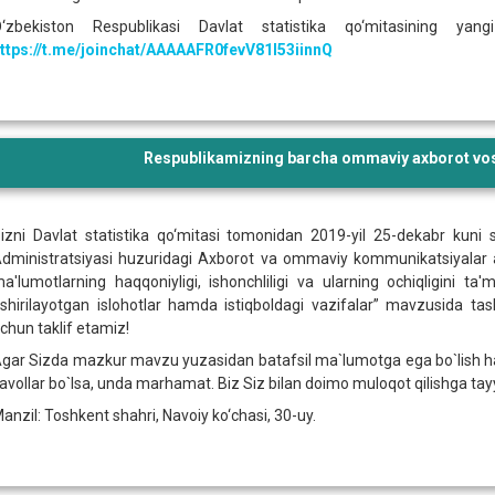
‘zbekiston Respublikasi Davlat statistika qo‘mitasining ya
ttps://t.me/joinchat/AAAAAFR0fevV81l53iinnQ
Respublikamizning barcha ommaviy axborot vosi
izni Davlat statistika qo‘mitasi tomonidan 2019-yil 25-dekabr kuni 
dministratsiyasi huzuridagi Axborot va ommaviy kommunikatsiyalar age
a'lumotlarning haqqoniyligi, ishonchliligi va ularning ochiqligini ta'
shirilayotgan islohotlar hamda istiqboldagi vazifalar” mavzusida tas
chun taklif etamiz!
gar Sizda mazkur mavzu yuzasidan batafsil ma`lumotga ega bo`lish ham
avollar bo`lsa, unda marhamat. Biz Siz bilan doimo muloqot qilishga ta
anzil: Toshkent shahri, Navoiy ko‘chasi, 30-uy.