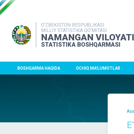
O‘ZBEKISTON RESPUBLIKASI
MILLIY STATISTIKA QO‘MITASI
NAMANGAN VILOYAT
STATISTIKA BOSHQARMASI
BOSHQARMA HAQIDA
OCHIQ MA'LUMOTLAR
Aso
E'