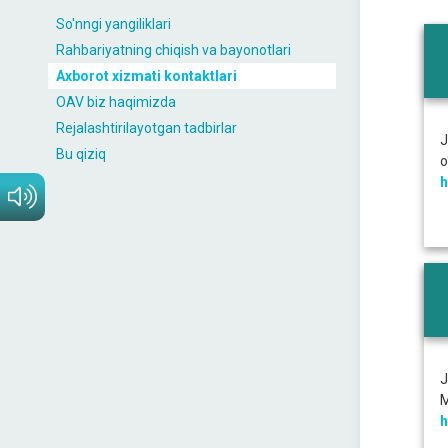
So'nngi yangiliklari
Rahbariyatning chiqish va bayonotlari
Axborot xizmati kontaktlari
OAV biz haqimizda
Rejalashtirilayotgan tadbirlar
J
Bu qiziq
o
h
J
M
h