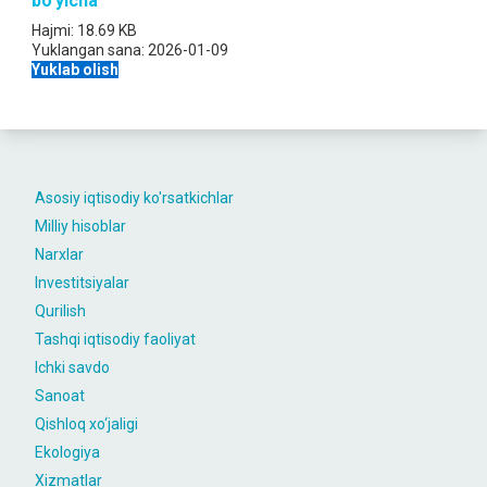
bo'yicha
Hajmi:
18.69 KB
Yuklangan sana:
2026-01-09
Yuklab olish
Asosiy iqtisodiy ko'rsatkichlar
Milliy hisoblar
Narxlar
Investitsiyalar
Qurilish
Tashqi iqtisodiy faoliyat
Ichki savdo
Sanoat
Qishloq xo‘jaligi
Ekologiya
Xizmatlar