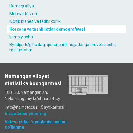
Demografiya
Mehnat bozori
Kichik biznes va tadbirkorlik
Korxona va tashkilotlar demografiyasi
Ijtimoiy soha
Byudjet to‘g‘risidagi qonunchilik hujjatlariga muvofiq ochiq
maʼlumotlar
Namangan viloyat
statistika boshqarmasi
160133, Namangan sh,
N.Namangoniy ko'chasi, 14-uy.
info@namstat.uz •
Sayt xaritasi
•
Bizga xabar yuboring
Veb-saytdan foydalanish uchun
qo'llanma