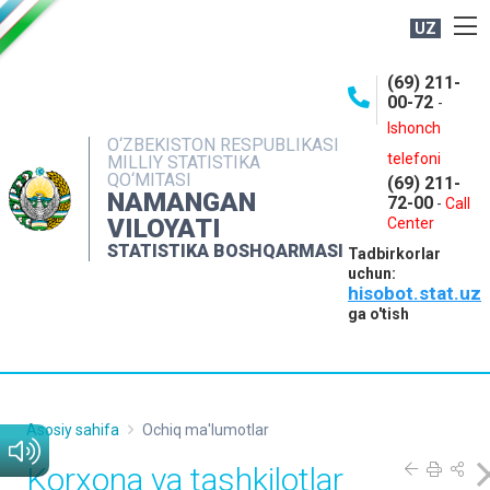
UZ
BOSHQARMA HAQIDA
(69) 211-
00-72
-
OCHIQ MA'LUMOTLAR
Ishonch
O‘ZBEKISTON RESPUBLIKASI
NASHRLAR
telefoni
MILLIY STATISTIKA
QO‘MITASI
(69) 211-
INTERAKTIV XIZMATLAR
NAMANGAN
72-00
-
Call
VILOYATI
MATBUOT XIZMATI
Center
STATISTIKA BOSHQARMASI
Tadbirkorlar
MUROJAATLAR
uchun:
hisobot.stat.uz
KONTAKTLAR
ga o'tish
Asosiy sahifa
Ochiq ma'lumotlar
Korxona va tashkilotlar