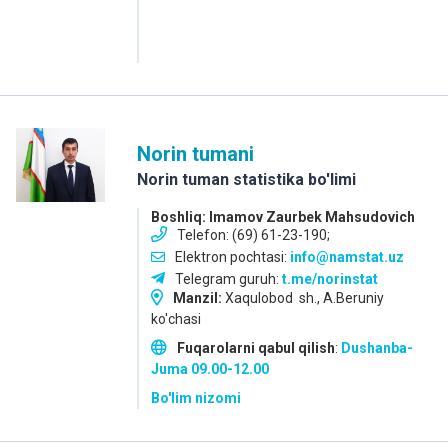
Norin tumani
Norin tuman statistika bo'limi
Boshliq: Imamov Zaurbek Mahsudovich
Telefon: (69) 61-23-190;
Elektron pochtasi:
info@namstat.uz
Telegram guruh:
t.me/norinstat
Manzil:
Xaqulobod sh., A.Beruniy
ko'chasi
Fuqarolarni qabul qilish
:
Dushanba-
Juma
09.00-12.00
Bo'lim nizomi