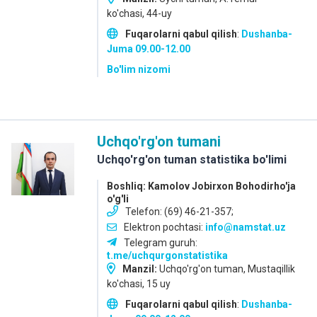
ko'chasi, 44-uy
Fuqarolarni qabul qilish
:
Dushanba-
Juma
09.00-12.00
Bo'lim nizomi
Uchqo'rg'on tumani
Uchqo'rg'on tuman statistika bo'limi
Boshliq: Kamolov Jobirxon Bohodirho'ja
o'g'li
Telefon: (69) 46-21-357;
Elektron pochtasi:
info@namstat.uz
Telegram guruh:
t.me/uchqurgonstatistika
Manzil:
Uchqo'rg'on tuman, Mustaqillik
ko'chasi, 15 uy
Fuqarolarni qabul qilish
:
Dushanba-