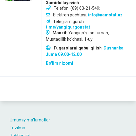
Xamidullayevich
Telefon: (69) 63-21-549;
Elektron pochtasi:
info@namstat.uz
Telegram guruh:
t.me/yangiqurgonstat
Manzil:
Yangiqo'rg'on tuman,
Mustaqillik ko'chasi, 1-uy
Fuqarolarni qabul qilish
:
Dushanba-
Juma
09.00-12.00
Bo'lim nizomi
Umumiy ma'lumotlar
Tuzilma
Rahbariyat