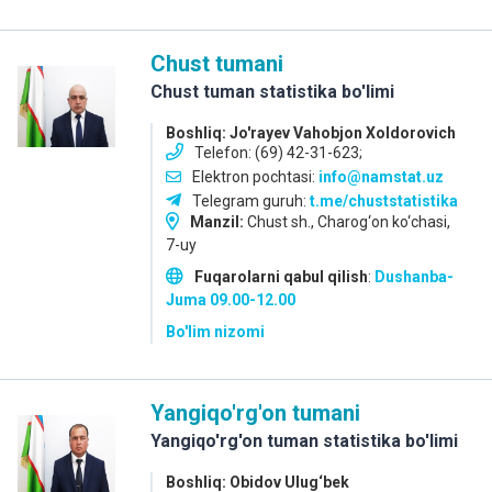
Chust tumani
Chust tuman statistika bo'limi
Boshliq: Jo'rayev Vahobjon Xoldorovich
Telefon: (69) 42-31-623;
Elektron pochtasi:
info@namstat.uz
Telegram guruh:
t.me/chuststatistika
Manzil:
Chust sh., Charog‘on ko‘chаsi,
7-uy
Fuqarolarni qabul qilish
:
Dushanba-
Juma
09.00-12.00
Bo'lim nizomi
Yangiqo'rg'on tumani
Yangiqo'rg'on tuman statistika bo'limi
Boshliq: Obidov Ulug‘bek