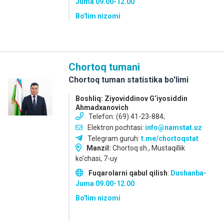
Juma
09.00-12.00
Bo'lim nizomi
Chortoq tumani
Chortoq tuman statistika bo'limi
Boshliq: Ziyoviddinov G‘iyosiddin
Ahmadxanovich
Telefon: (69) 41-23-884;
Elektron pochtasi:
info@namstat.uz
Telegram guruh:
t.me/chortoqstat
Manzil:
Chortoq sh., Mustaqillik
ko'chasi, 7-uy
Fuqarolarni qabul qilish
:
Dushanba-
Juma
09.00-12.00
Bo'lim nizomi