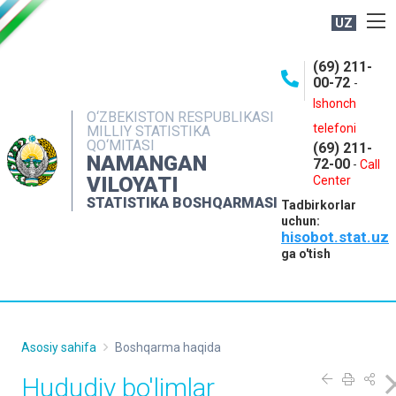
UZ
BOSHQARMA HAQIDA
(69) 211-
00-72
-
OCHIQ MA'LUMOTLAR
Ishonch
O‘ZBEKISTON RESPUBLIKASI
NASHRLAR
telefoni
MILLIY STATISTIKA
QO‘MITASI
(69) 211-
INTERAKTIV XIZMATLAR
NAMANGAN
72-00
-
Call
VILOYATI
MATBUOT XIZMATI
Center
STATISTIKA BOSHQARMASI
Tadbirkorlar
MUROJAATLAR
uchun:
hisobot.stat.uz
KONTAKTLAR
ga o'tish
Asosiy sahifa
Boshqarma haqida
Hududiy bo'limlar