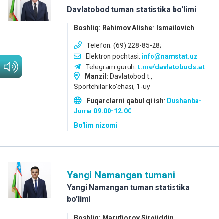
Davlatobod tuman statistika bo'limi
Boshliq: Rahimov Alisher Ismailovich
Telefon: (69) 228-85-28;
Elektron pochtasi:
info@namstat.uz
Telegram guruh:
t.me/davlatobodstat
Manzil:
Davlatobod t.,
Sportchilar ko'chasi, 1-uy
Fuqarolarni qabul qilish
:
Dushanba-
Juma
09.00-12.00
Bo'lim nizomi
Yangi Namangan tumani
Yangi Namangan tuman statistika
bo'limi
Boshliq: Marufjonov Sirojiddin