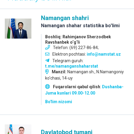
Namangan shahri
Namangan shahar statistika bo'limi
Boshliq: Rahimjanov Sherzodbek
Ravshanbek o‘g‘li
Telefon: (69) 227-86-84;
Elektron pochtasi:
info@namstat.uz
Telegram guruh:
t.me/namanganshaharstat
Manzil:
Namangan sh., N.Namangoniy
ko'chasi, 14-uy
Fuqarolarni qabul qilish
:
Dushanba-
Juma kunlari 09.00-12.00
Bo'lim nizomi
Davlatobod tumani