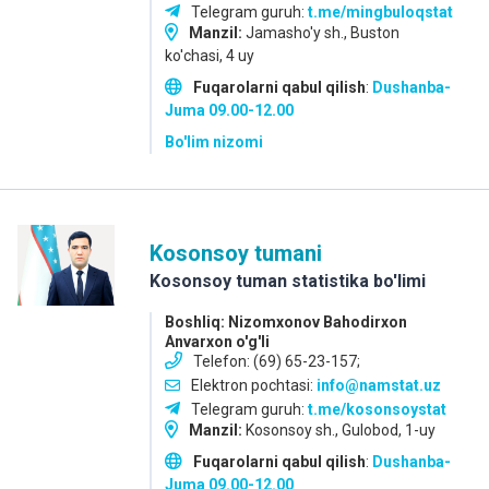
Telegram guruh:
t.me/mingbuloqstat
Manzil:
Jamasho'y sh., Buston
ko'chasi, 4 uy
Fuqarolarni qabul qilish
:
Dushanba-
Juma
09.00-12.00
Bo'lim nizomi
Kosonsoy tumani
Kosonsoy tuman statistika bo'limi
Boshliq: Nizomxonov Bahodirxon
Anvarxon o'g'li
Telefon: (69) 65-23-157;
Elektron pochtasi:
info@namstat.uz
Telegram guruh:
t.me/kosonsoystat
Manzil:
Kosonsoy sh., Gulobod, 1-uy
Fuqarolarni qabul qilish
:
Dushanba-
Juma
09.00-12.00