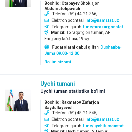
Boshliq: Otabayev Shokirjon
Abdumutolipovich
Telefon: (69) 44-21-366;
Elektron pochtasi:
info@namstat.uz
Telegram guruh:
t.me/turakurgonstat
Manzil:
To'raqo'rg'on tuman, Al-
Farg'oniy ko'chasi, 19-uy
Fuqarolarni qabul qilish
:
Dushanba-
Juma
09.00-12.00
Bo'lim nizomi
Uychi tumani
Uychi tuman statistika bo'limi
Boshliq: Raxmatov Zafarjon
Saydullayevich
Telefon: (69) 48-21-545;
Elektron pochtasi:
info@namstat.uz
Telegram guruh:
t.me/uychitumanstat
Manzil:
Uychi tuman, A.Temur