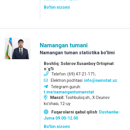
Bo'lim nizomi
Namangan tumani
Namangan tuman statistika bo'limi
Boshliq: Sobirov Xusanboy Ortiqmat
o`g'li
Telefon: (69) 47-21-171;
Elektron pochtasi:
info@namstat.uz
Telegram guruh:
t.me/namangantumanstat
Manzil:
Toshbuloq sh., X.Oxunov
ko'chasi, 12-uy
Fuqarolarni qabul qilish
:
Dushanba-
Juma
09.00-12.00
Bo'lim nizomi