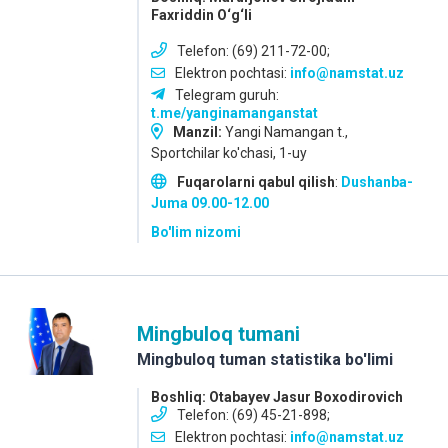
Faxriddin O‘g‘li
Telefon: (69) 211-72-00;
Elektron pochtasi:
info@namstat.uz
Telegram guruh:
t.me/yanginamanganstat
Manzil:
Yangi Namangan t.,
Sportchilar ko'chasi, 1-uy
Fuqarolarni qabul qilish
:
Dushanba-
Juma
09.00-12.00
Bo'lim nizomi
Mingbuloq tumani
Mingbuloq tuman statistika bo'limi
Boshliq: Otabayev Jasur Boxodirovich
Telefon: (69) 45-21-898;
Elektron pochtasi:
info@namstat.uz