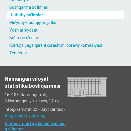
Boshqarma bo'limlari
Hududiy bo'limlar
Me'yoriy-huquqiy hujjatlar
Yoshlar siyosati
Bo'sh ish o'rinlari
Korrupsiyaga qarshi kurashish idoraviy komissiyasi
Tenderlar
Namangan viloyat
statistika boshqarmasi
160133, Namangan sh,
N.Namangoniy ko'chasi, 14-uy.
info@namstat.uz •
Sayt xaritasi
•
Bizga xabar yuboring
Veb-saytdan foydalanish uchun
qo'llanma