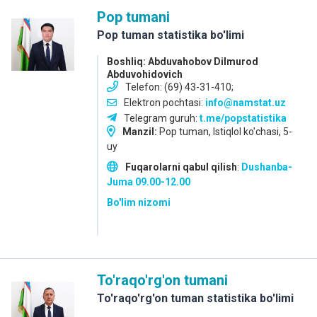
Pop tumani
Pop tuman statistika bo'limi
Boshliq: Abduvahobov Dilmurod
Abduvohidovich
Telefon: (69) 43-31-410;
Elektron pochtasi:
info@namstat.uz
Telegram guruh:
t.me/popstatistika
Manzil:
Pop tuman, Istiqlol ko'chasi, 5-
uy
Fuqarolarni qabul qilish
:
Dushanba-
Juma
09.00-12.00
Bo'lim nizomi
To'raqo'rg'on tumani
To'raqo'rg'on tuman statistika bo'limi