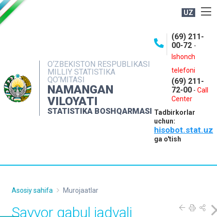
UZ
BOSHQARMA HAQIDA
(69) 211-
00-72
-
OCHIQ MA'LUMOTLAR
Ishonch
O‘ZBEKISTON RESPUBLIKASI
NASHRLAR
telefoni
MILLIY STATISTIKA
QO‘MITASI
(69) 211-
INTERAKTIV XIZMATLAR
NAMANGAN
72-00
-
Call
VILOYATI
MATBUOT XIZMATI
Center
STATISTIKA BOSHQARMASI
Tadbirkorlar
MUROJAATLAR
uchun:
hisobot.stat.uz
KONTAKTLAR
ga o'tish
Asosiy sahifa
Murojaatlar
Sayyor qabul jadvali