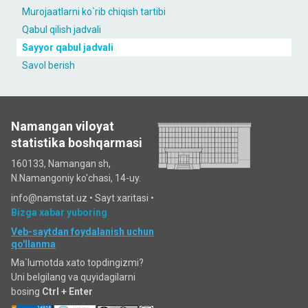
Murojaatlarni ko`rib chiqish tartibi
Qabul qilish jadvali
Sayyor qabul jadvali
Savol berish
Namangan viloyat
statistika boshqarmasi
160133, Namangan sh,
N.Namangoniy ko'chasi, 14-uy.
info@namstat.uz •
Sayt xaritasi
•
Bizga xabar yuboring
Veb-saytdan foydalanish uchun
qo'llanma
Ma`lumotda xato topdingizmi?
Uni belgilang va quyidagilarni
bosing
Ctrl + Enter