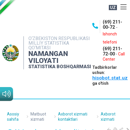
UZ
BOSHQARMA HAQIDA
(69) 211-
00-72
-
OCHIQ MA'LUMOTLAR
Ishonch
O‘ZBEKISTON RESPUBLIKASI
NASHRLAR
telefoni
MILLIY STATISTIKA
QO‘MITASI
(69) 211-
INTERAKTIV XIZMATLAR
NAMANGAN
72-00
-
Call
VILOYATI
MATBUOT XIZMATI
Center
STATISTIKA BOSHQARMASI
Tadbirkorlar
MUROJAATLAR
uchun:
hisobot.stat.uz
KONTAKTLAR
ga o'tish
Asosiy
Matbuot
Axborot xizmati
Axborot
sahifa
xizmati
kontaktlari
xizmati