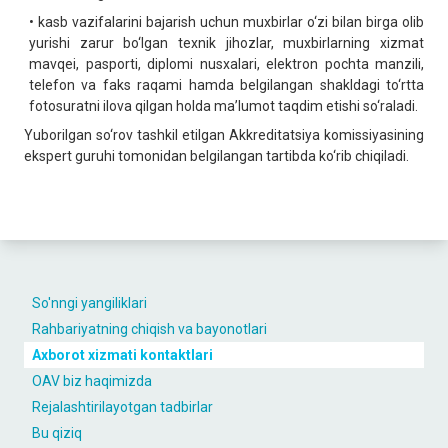
• kasb vazifalarini bajarish uchun muxbirlar o‘zi bilan birga olib
yurishi zarur bo‘lgan texnik jihozlar, muxbirlarning xizmat
mavqei, pasporti, diplomi nusxalari, elektron pochta manzili,
telefon va faks raqami hamda belgilangan shakldagi to‘rtta
fotosuratni ilova qilgan holda ma’lumot taqdim etishi so‘raladi.
Yuborilgan so‘rov tashkil etilgan Akkreditatsiya komissiyasining
ekspert guruhi tomonidan belgilangan tartibda ko‘rib chiqiladi.
So'nngi yangiliklari
Rahbariyatning chiqish va bayonotlari
Axborot xizmati kontaktlari
OAV biz haqimizda
Rejalashtirilayotgan tadbirlar
Bu qiziq