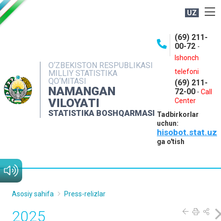
UZ
BOSHQARMA HAQIDA
(69) 211-
00-72
-
OCHIQ MA'LUMOTLAR
Ishonch
O‘ZBEKISTON RESPUBLIKASI
NASHRLAR
telefoni
MILLIY STATISTIKA
QO‘MITASI
(69) 211-
INTERAKTIV XIZMATLAR
NAMANGAN
72-00
-
Call
VILOYATI
MATBUOT XIZMATI
Center
STATISTIKA BOSHQARMASI
Tadbirkorlar
MUROJAATLAR
uchun:
hisobot.stat.uz
KONTAKTLAR
ga o'tish
Asosiy sahifa
Press-relizlar
2025