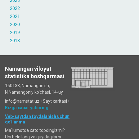
2023
2022
2021
2020
2019
2018
Namangan viloyat
statistika boshqarmasi
160133, Namangan sh,
N.Namangoniy ko'chasi, 14-uy.
info@namstat.uz •
Sayt xaritasi
•
Bizga xabar yuboring
Veb-saytdan foydalanish uchun
qo'llanma
Ma`lumotda xato topdingizmi?
Uni belgilang va quyidagilarni