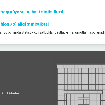
mografiya va mehnat statistikasi
hloq xo`jaligi statistikasi
Ushbu bo`limda statistik ko`rsatkichlar dastlabki ma`lumotlar hisoblanadi
ng
Ctrl + Enter