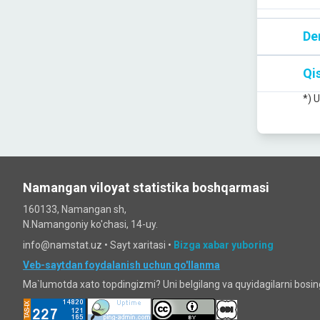
De
Qis
*) 
Namangan viloyat statistika boshqarmasi
160133, Namangan sh,
N.Namangoniy ko'chasi, 14-uy.
info@namstat.uz •
Sayt xaritasi
•
Bizga xabar yuboring
Veb-saytdan foydalanish uchun qo'llanma
Ma`lumotda xato topdingizmi? Uni belgilang va quyidagilarni bosi