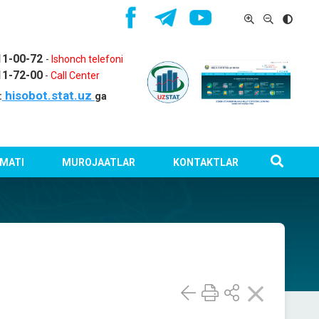
11-00-72
-
Ishonch telefoni
11-72-00
-
Call Center
hisobot.stat.uz
:
ga
MATI
MUROJAATLAR
KONTAKTLAR