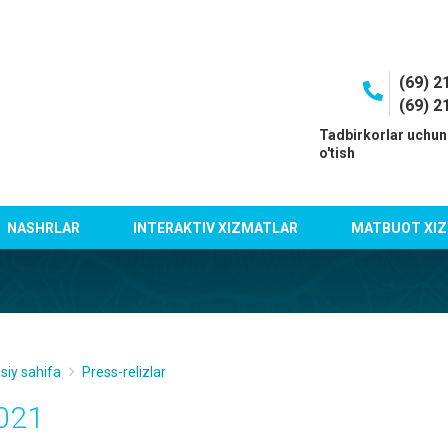
(69) 2
(69) 2
I
Tadbirkorlar uchun
o'tish
NASHRLAR
INTERAKTIV XIZMATLAR
MATBUOT XIZ
siy sahifa
Press-relizlar
021