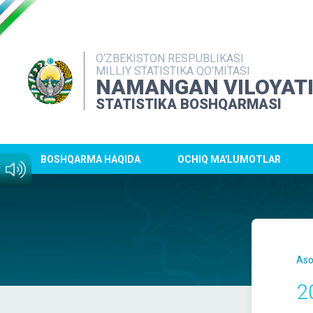
O‘ZBEKISTON RESPUBLIKASI
MILLIY STATISTIKA QO‘MITASI
NAMANGAN VILOYAT
STATISTIKA BOSHQARMASI
BOSHQARMA HAQIDA
OCHIQ MA'LUMOTLAR
Aso
2