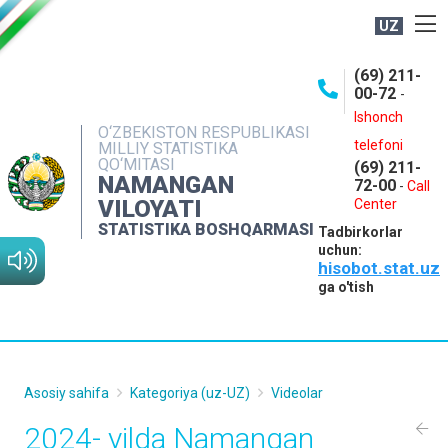
UZ
BOSHQARMA HAQIDA
(69) 211-
00-72
-
OCHIQ MA'LUMOTLAR
Ishonch
O‘ZBEKISTON RESPUBLIKASI
NASHRLAR
telefoni
MILLIY STATISTIKA
QO‘MITASI
(69) 211-
INTERAKTIV XIZMATLAR
NAMANGAN
72-00
-
Call
VILOYATI
MATBUOT XIZMATI
Center
STATISTIKA BOSHQARMASI
Tadbirkorlar
MUROJAATLAR
uchun:
hisobot.stat.uz
KONTAKTLAR
ga o'tish
Asosiy sahifa
Kategoriya (uz-UZ)
Videolar
2024- yilda Namangan