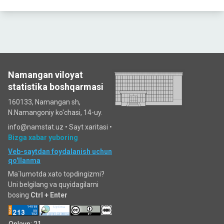
Namangan viloyat
statistika boshqarmasi
160133, Namangan sh,
N.Namangoniy ko'chasi, 14-uy.
info@namstat.uz •
Sayt xaritasi
•
Bizga xabar yuboring
Veb-saytdan foydalanish uchun
qo'llanma
Ma`lumotda xato topdingizmi?
Uni belgilang va quyidagilarni
bosing
Ctrl + Enter