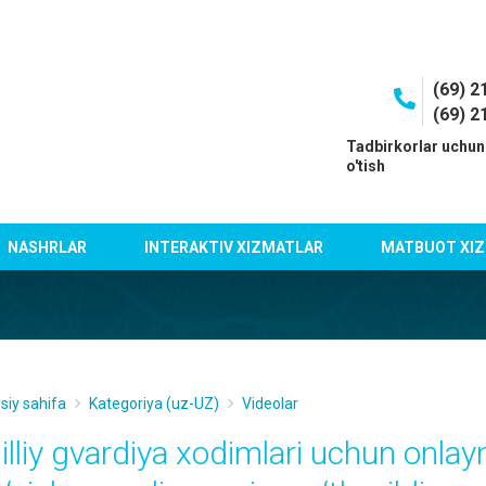
(69) 2
(69) 2
I
Tadbirkorlar uchun
o'tish
NASHRLAR
INTERAKTIV XIZMATLAR
MATBUOT XIZ
siy sahifa
Kategoriya (uz-UZ)
Videolar
illiy gvardiya xodimlari uchun onlayn