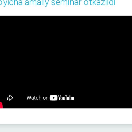
o‘yicha amaliy seminar o‘tkazildi