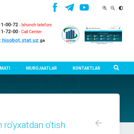
11-00-72
-
Ishonch telefoni
11-72-00
-
Call Center
hisobot.stat.uz
:
ga
MATI
MUROJAATLAR
KONTAKTLAR
 ro‘yxatdan o‘tish