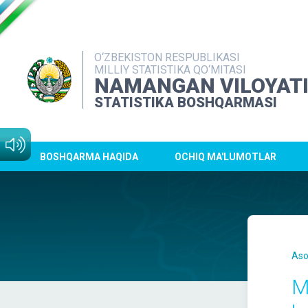
O‘ZBEKISTON RESPUBLIKASI
MILLIY STATISTIKA QO‘MITASI
NAMANGAN VILOYAT
STATISTIKA BOSHQARMASI
BOSHQARMA HAQIDA
OCHIQ MA'LUMOTLAR
Aso
M