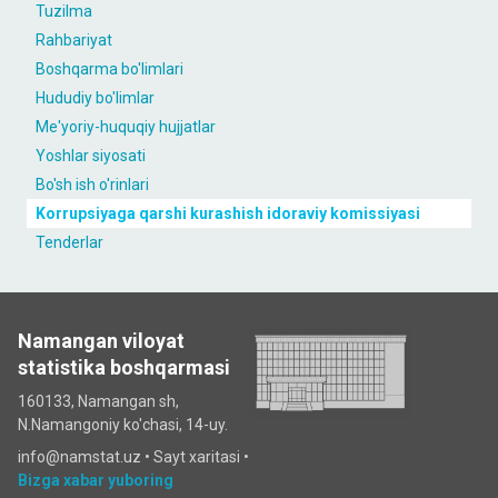
Tuzilma
Rahbariyat
Boshqarma bo'limlari
Hududiy bo'limlar
Me'yoriy-huquqiy hujjatlar
Yoshlar siyosati
Bo'sh ish o'rinlari
Korrupsiyaga qarshi kurashish idoraviy komissiyasi
Tenderlar
Namangan viloyat
statistika boshqarmasi
160133, Namangan sh,
N.Namangoniy ko'chasi, 14-uy.
info@namstat.uz •
Sayt xaritasi
•
Bizga xabar yuboring