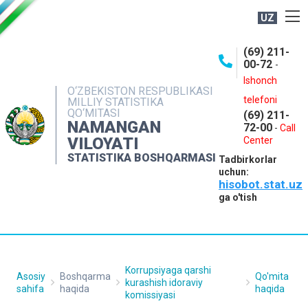
UZ
BOSHQARMA HAQIDA
(69) 211-
00-72
-
OCHIQ MA'LUMOTLAR
Ishonch
O‘ZBEKISTON RESPUBLIKASI
NASHRLAR
telefoni
MILLIY STATISTIKA
QO‘MITASI
(69) 211-
INTERAKTIV XIZMATLAR
NAMANGAN
72-00
-
Call
VILOYATI
MATBUOT XIZMATI
Center
STATISTIKA BOSHQARMASI
Tadbirkorlar
MUROJAATLAR
uchun:
hisobot.stat.uz
KONTAKTLAR
ga o'tish
Korrupsiyaga qarshi
Asosiy
Boshqarma
Qo'mita
kurashish idoraviy
sahifa
haqida
haqida
komissiyasi