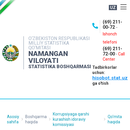
UZ
BOSHQARMA HAQIDA
(69) 211-
00-72
-
OCHIQ MA'LUMOTLAR
Ishonch
O‘ZBEKISTON RESPUBLIKASI
NASHRLAR
telefoni
MILLIY STATISTIKA
QO‘MITASI
(69) 211-
INTERAKTIV XIZMATLAR
NAMANGAN
72-00
-
Call
VILOYATI
MATBUOT XIZMATI
Center
STATISTIKA BOSHQARMASI
Tadbirkorlar
MUROJAATLAR
uchun:
hisobot.stat.uz
KONTAKTLAR
ga o'tish
Korrupsiyaga qarshi
Asosiy
Boshqarma
Qo'mita
kurashish idoraviy
sahifa
haqida
haqida
komissiyasi