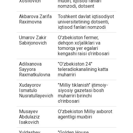
Xosilovich
mudiri, iqtisod fanlari
nomzodi, dotsent
Akbarova Zarifa
Toshkent davlat iqtisodiyot
Raximovna
universitetining dotsenti,
iqtisod fanlari nomzodi
Umarov Zakir
O'zbekiston fermer,
Sabirjonovich
dehqon xo’jaliklari va
tomorqa yer egalari
kengashi raisi o’rinbosari
Adilxanova
"O'zbekiston 24"
Sayyora
teleradiokanalining katta
Raxmatkulovna
muharriri
Xudayorov
"Milliy tiklanish" ijtimoiy-
Ismatulo
siyosiy gazetasi bosh
Nusratullayevich
muharriri birinchi
o'rinbosari
Musayev
O'zbekiston Milliy axborot
Abdulaziz
agentligi muxbiri
Isakovich
Yuldashev
"Golden House