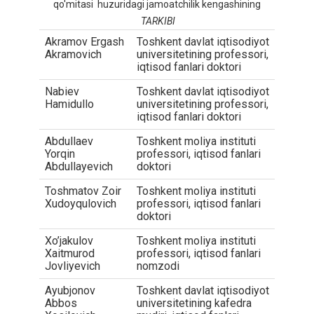
qo'mitasi huzuridagi jamoatchilik kengashining
TARKIBI
Akramov Ergash
Toshkent davlat iqtisodiyot
Akramovich
universitetining professori,
iqtisod fanlari doktori
Nabiev
Toshkent davlat iqtisodiyot
Hamidullo
universitetining professori,
iqtisod fanlari doktori
Abdullaev
Toshkent moliya instituti
Yorqin
professori, iqtisod fanlari
Abdullayevich
doktori
Toshmatov Zoir
Toshkent moliya instituti
Xudoyqulovich
professori, iqtisod fanlari
doktori
Xo’jakulov
Toshkent moliya instituti
Xaitmurod
professori, iqtisod fanlari
Jovliyevich
nomzodi
Ayubjonov
Toshkent davlat iqtisodiyot
Abbos
universitetining kafedra