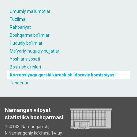
Umumiy ma'lumotlar
Tuzilma
Rahbariyat
Boshqarma bo'limlari
Hududiy bo'limlar
Me'yoriy-huquqiy hujjatlar
Yoshlar siyosati
Bo'sh ish o'rinlari
Korrupsiyaga qarshi kurashish idoraviy komissiyasi
Tenderlar
Namangan viloyat
statistika boshqarmasi
160133, Namangan sh,
N.Namangoniy ko'chasi, 14-uy.