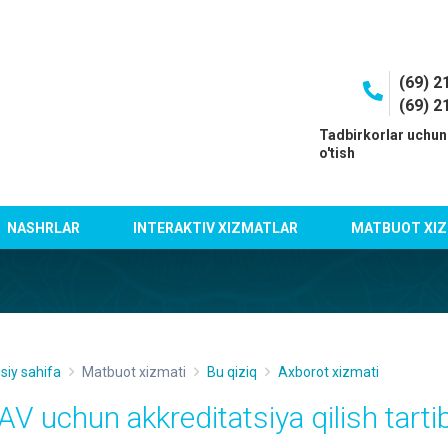
(69) 2
(69) 2
I
Tadbirkorlar uchun
o'tish
NASHRLAR
INTERAKTIV XIZMATLAR
MATBUOT XIZ
siy sahifa
Matbuot xizmati
Bu qiziq
Axborot xizmati
AV uchun akkreditatsiya qilish tartib