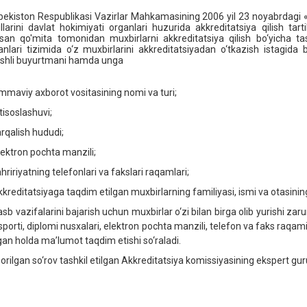
bekiston Respublikasi Vazirlar Mahkamasining 2006 yil 23 noyabrdagi 
illarini davlat hokimiyati organlari huzurida akkreditatsiya qilish tart
san qo'mita tomonidan muxbirlarni akkreditatsiya qilish bo‘yicha tas
anlari tizimida o‘z muxbirlarini akkreditatsiyadan o‘tkazish istagid
ishli buyurtmani hamda unga
mmaviy axborot vositasining nomi va turi;
xtisoslashuvi;
arqalish hududi;
lektron pochta manzili;
ahririyatning telefonlari va fakslari raqamlari;
kkreditatsiyaga taqdim etilgan muxbirlarning familiyasi, ismi va otasinin
asb vazifalarini bajarish uchun muxbirlar o‘zi bilan birga olib yurishi za
porti, diplomi nusxalari, elektron pochta manzili, telefon va faks raqam
gan holda ma’lumot taqdim etishi so‘raladi.
orilgan so‘rov tashkil etilgan Akkreditatsiya komissiyasining ekspert guru