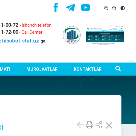
11-00-72
-
Ishonch telefoni
11-72-00
-
Call Center
hisobot.stat.uz
:
ga
MATI
MUROJAATLAR
KONTAKTLAR
i