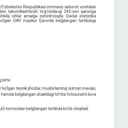
«O‘zbekiston Respublikasi ommaviy axborot vositalari
ibini takomillashtirish to‘g‘risida»gi 243-son qaroriga
hkiliy ishlar amalga oshirilmoqda. Davlat statistika
a bo‘lgan OAV mazkur Qarorda belgilangan tartibdagi
g ismi;
rur bo‘lgan texnik jihozlar, muxbirlarning xizmat mavqei,
i hamda belgilangan shakldagi to‘rtta fotosuratni ilova
hi tomonidan belgilangan tartibda ko‘rib chiqiladi.