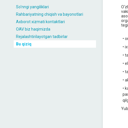
So'nngi yangiliklari
O‘z
vak
Rahbariyatning chiqish va bayonotlari
aso
org
Axborot xizmati kontaktlari
teg
OAV biz haqimizda
Rejalashtirilayotgan tadbirlar
• o
Bu qiziq
• i
• t
• e
• t
• a
• k
pas
qil
Yub