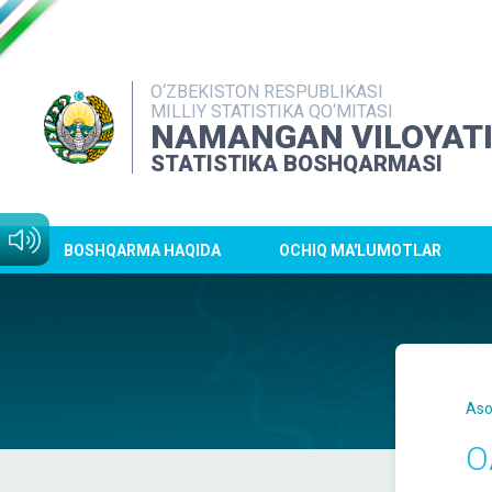
O‘ZBEKISTON RESPUBLIKASI
MILLIY STATISTIKA QO‘MITASI
NAMANGAN VILOYAT
STATISTIKA BOSHQARMASI
BOSHQARMA HAQIDA
OCHIQ MA'LUMOTLAR
Aso
O