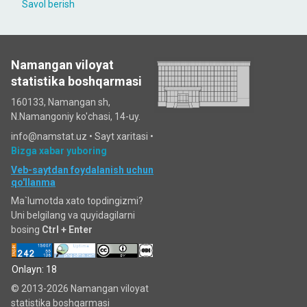
Savol berish
Namangan viloyat
statistika boshqarmasi
160133, Namangan sh,
N.Namangoniy ko'chasi, 14-uy.
info@namstat.uz •
Sayt xaritasi
•
Bizga xabar yuboring
Veb-saytdan foydalanish uchun
qo'llanma
Ma`lumotda xato topdingizmi?
Uni belgilang va quyidagilarni
bosing
Ctrl + Enter
Onlayn: 18
© 2013-2026 Namangan viloyat
statistika boshqarmasi