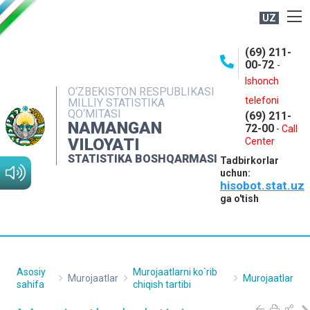
UZ
BOSHQARMA HAQIDA
(69) 211-
00-72
-
OCHIQ MA'LUMOTLAR
Ishonch
O‘ZBEKISTON RESPUBLIKASI
NASHRLAR
telefoni
MILLIY STATISTIKA
QO‘MITASI
(69) 211-
INTERAKTIV XIZMATLAR
NAMANGAN
72-00
-
Call
VILOYATI
MATBUOT XIZMATI
Center
STATISTIKA BOSHQARMASI
Tadbirkorlar
MUROJAATLAR
uchun:
hisobot.stat.uz
KONTAKTLAR
ga o'tish
Asosiy
Murojaatlarni ko`rib
Murojaatlar
Murojaatlar
sahifa
chiqish tartibi