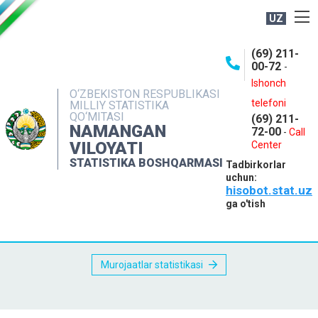
UZ
BOSHQARMA HAQIDA
(69) 211-
00-72
-
OCHIQ MA'LUMOTLAR
Ishonch
O‘ZBEKISTON RESPUBLIKASI
NASHRLAR
telefoni
MILLIY STATISTIKA
QO‘MITASI
(69) 211-
INTERAKTIV XIZMATLAR
NAMANGAN
72-00
-
Call
VILOYATI
MATBUOT XIZMATI
Center
STATISTIKA BOSHQARMASI
Tadbirkorlar
MUROJAATLAR
uchun:
hisobot.stat.uz
KONTAKTLAR
ga o'tish
Murojaatlar statistikasi