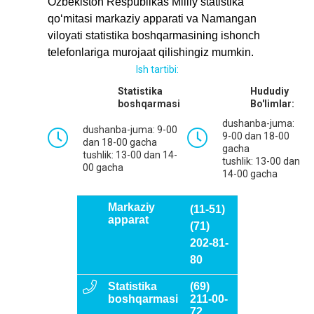
Ozbekiston Respublikas Milliy statistika
qo‘mitasi mаrkаziy аppаrаti vа Namangan
viloyati stаtistikа boshqarmasining ishonch
telefonlаrigа murojааt qilishingiz mumkin.
Ish tartibi:
Statistika
Hududiy
boshqarmasi
Bo'limlar:
dushanba-juma:
dushanba-juma: 9-00
9-00 dan 18-00
dan 18-00 gacha
gacha
tushlik: 13-00 dan 14-
tushlik: 13-00 dan
00 gacha
14-00 gacha
Markaziy
(11-51)
apparat
(71)
202-81-
80
Statistika
(69)
boshqarmasi
211-00-
72