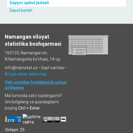
Sayyor qabul jadvali
Savol berish
Namangan viloyat
statistika boshqarmasi
160133, Namangan sh,
N.Namangoniy ko'chasi, 14-uy.
info@namstat.uz •
Sayt xaritasi
•
Bizga xabar yuboring
Veb-saytdan foydalanish uchun
qo'llanma
Ma`lumotda xato topdingizmi?
Uni belgilang va quyidagilarni
bosing
Ctrl + Enter
Onlayn: 25