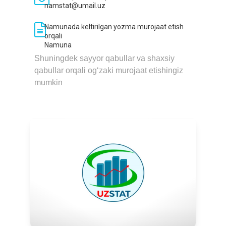
namstat@umail.uz
Namunada keltirilgan yozma murojaat etish
orqali
Namuna
Shuningdek sayyor qabullar va shaxsiy
qabullar orqali og‘zaki murojaat etishingiz
mumkin