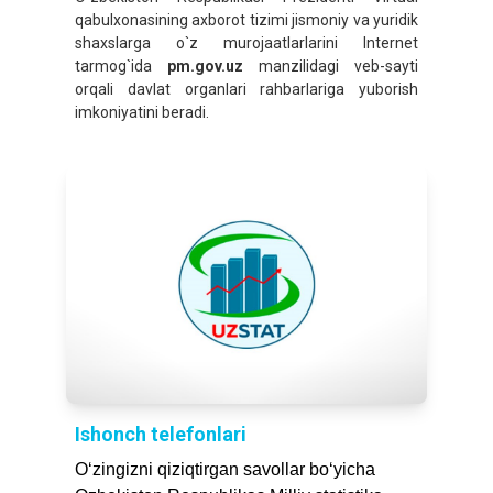
qabulxonasining axborot tizimi jismoniy va yuridik
shaxslarga o`z murojaatlarlarini Internet
tarmog`ida
pm.gov.uz
manzilidagi veb-sayti
orqali davlat organlari rahbarlariga yuborish
imkoniyatini beradi.
Ishonch telefonlari
O‘zingizni qiziqtirgаn sаvollаr bo‘yichа