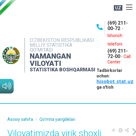
UZ
BOSHQARMA HAQIDA
(69) 211-
00-72
-
OCHIQ MA'LUMOTLAR
Ishonch
O‘ZBEKISTON RESPUBLIKASI
NASHRLAR
telefoni
MILLIY STATISTIKA
QO‘MITASI
(69) 211-
INTERAKTIV XIZMATLAR
NAMANGAN
72-00
-
Call
VILOYATI
MATBUOT XIZMATI
Center
STATISTIKA BOSHQARMASI
Tadbirkorlar
MUROJAATLAR
uchun:
hisobot.stat.uz
KONTAKTLAR
ga o'tish
Asosiy sahifa
Qo'mita yangiliklari
Viloyatimizda yirik shoxli