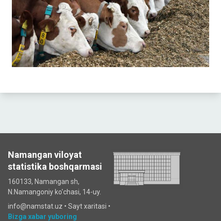
Namangan viloyat
statistika boshqarmasi
160133, Namangan sh,
N.Namangoniy ko'chasi, 14-uy.
info@namstat.uz •
Sayt xaritasi
•
Bizga xabar yuboring