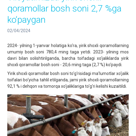
qoramollar bosh soni 2,7 %ga
ko‘paygan
02/04/2024
2024- yilning 1-yanvar holatiga ko‘ra, yirik shoxli qoramollarning
umumiy bosh soni 780,4 ming taga yetdi. 2023- yilning mos
davri bilan solishtirilganda, barcha toifadagi xo‘jaliklarda yirik
shoxli qoramollar bosh soni - 20,6 ming taga (2,7 %) ko‘paydi.
Yirik shoxli qoramollar bosh soni to‘g‘risidagi ma’lumotlar xo‘jalik
toifalari bo‘yicha tahlil etilganda, jami yirik shoxli qoramollarning
92,1 % i dehqon va tomorqa xo‘jaliklariga to‘g‘ri kelishi kuzaitildi.