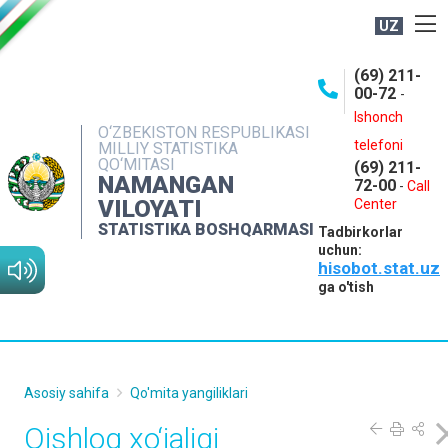
UZ
BOSHQARMA HAQIDA
(69) 211-
00-72
-
OCHIQ MA'LUMOTLAR
Ishonch
O‘ZBEKISTON RESPUBLIKASI
NASHRLAR
telefoni
MILLIY STATISTIKA
QO‘MITASI
(69) 211-
INTERAKTIV XIZMATLAR
NAMANGAN
72-00
-
Call
VILOYATI
MATBUOT XIZMATI
Center
STATISTIKA BOSHQARMASI
Tadbirkorlar
MUROJAATLAR
uchun:
hisobot.stat.uz
KONTAKTLAR
ga o'tish
Asosiy sahifa
Qo'mita yangiliklari
Qishloq xo‘jaligi