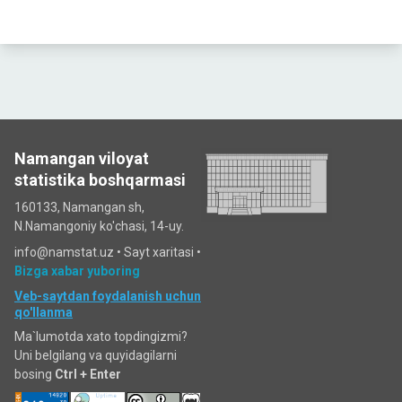
Namangan viloyat
statistika boshqarmasi
160133, Namangan sh,
N.Namangoniy ko'chasi, 14-uy.
info@namstat.uz •
Sayt xaritasi
•
Bizga xabar yuboring
Veb-saytdan foydalanish uchun
qo'llanma
Ma`lumotda xato topdingizmi?
Uni belgilang va quyidagilarni
bosing
Ctrl + Enter