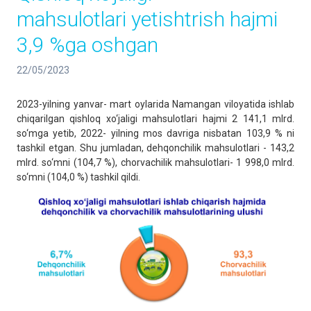
mahsulotlari yetishtrish hajmi
3,9 %ga oshgan
22/05/2023
2023-yilning yanvar- mart oylarida Namangan viloyatida ishlab
chiqarilgan qishloq xo‘jaligi mahsulotlari hajmi 2 141,1 mlrd.
so‘mga yetib, 2022- yilning mos davriga nisbatan 103,9 % ni
tashkil etgan. Shu jumladan, dehqonchilik mahsulotlari - 143,2
mlrd. so‘mni (104,7 %), chorvachilik mahsulotlari- 1 998,0 mlrd.
so‘mni (104,0 %) tashkil qildi.