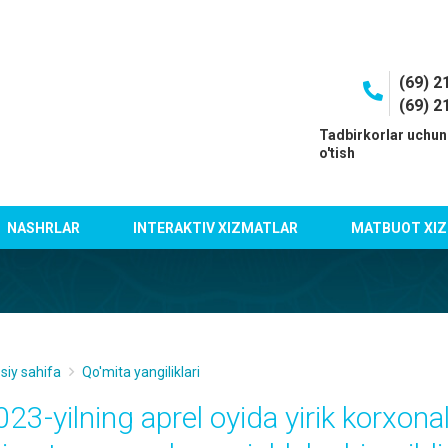
(69) 2
(69) 2
I
Tadbirkorlar uchun
o'tish
NASHRLAR
INTERAKTIV XIZMATLAR
MATBUOT XIZ
siy sahifa
Qo'mita yangiliklari
023-yilning aprel oyida yirik korxon