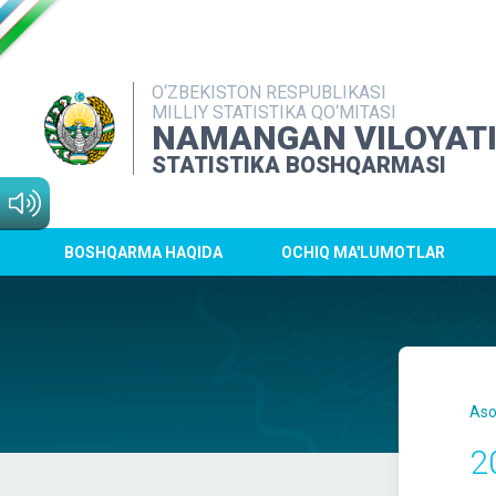
O‘ZBEKISTON RESPUBLIKASI
MILLIY STATISTIKA QO‘MITASI
NAMANGAN VILOYAT
STATISTIKA BOSHQARMASI
BOSHQARMA HAQIDA
OCHIQ MA'LUMOTLAR
Aso
2