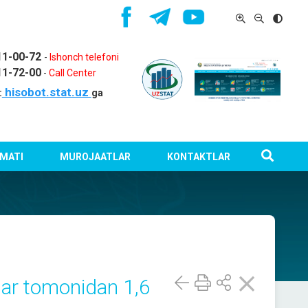
11-00-72
-
Ishonch telefoni
11-72-00
-
Call Center
hisobot.stat.uz
:
ga
MATI
MUROJAATLAR
KONTAKTLAR
alar tomonidan 1,6