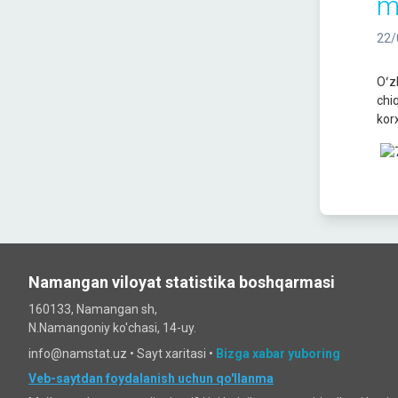
m
22/
Oʻz
chi
kor
Namangan viloyat statistika boshqarmasi
160133, Namangan sh,
N.Namangoniy ko'chasi, 14-uy.
info@namstat.uz •
Sayt xaritasi
•
Bizga xabar yuboring
Veb-saytdan foydalanish uchun qo'llanma