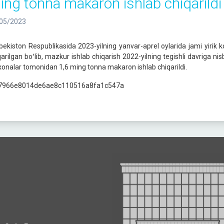
ing tonna makaron ishlab chiqarildi
05/2023
bekiston Respublikasida 2023-yilning yanvar-aprel oylarida jami yiri
qarilgan boʻlib, mazkur ishlab chiqarish 2022-yilning tegishli davriga ni
xonalar tomonidan 1,6 ming tonna makaron ishlab chiqarildi.