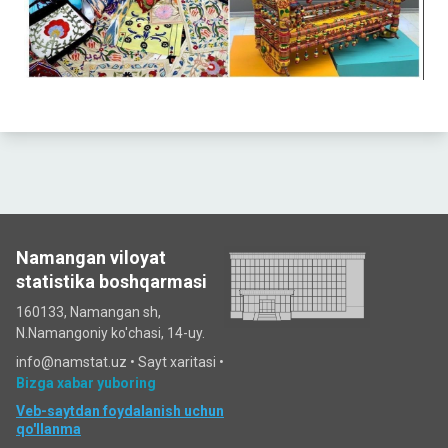
Namangan viloyat
statistika boshqarmasi
160133, Namangan sh,
N.Namangoniy ko'chasi, 14-uy.
info@namstat.uz •
Sayt xaritasi
•
Bizga xabar yuboring
Veb-saytdan foydalanish uchun
qo'llanma