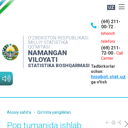
UZ
BOSHQARMA HAQIDA
(69) 211-
00-72
-
OCHIQ MA'LUMOTLAR
Ishonch
O‘ZBEKISTON RESPUBLIKASI
NASHRLAR
telefoni
MILLIY STATISTIKA
QO‘MITASI
(69) 211-
INTERAKTIV XIZMATLAR
NAMANGAN
72-00
-
Call
VILOYATI
MATBUOT XIZMATI
Center
STATISTIKA BOSHQARMASI
Tadbirkorlar
MUROJAATLAR
uchun:
hisobot.stat.uz
KONTAKTLAR
ga o'tish
Asosiy sahifa
Qo'mita yangiliklari
Pop tumanida ishlab