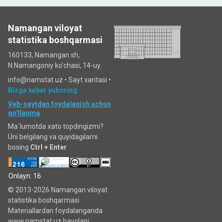
Namangan viloyat
statistika boshqarmasi
160133, Namangan sh,
N.Namangoniy ko'chasi, 14-uy.
info@namstat.uz •
Sayt xaritasi
•
Bizga xabar yuboring
Veb-saytdan foydalanish uchun
qo'llanma
Ma`lumotda xato topdingizmi?
Uni belgilang va quyidagilarni
bosing
Ctrl + Enter
Onlayn: 16
© 2013-2026 Namangan viloyat
statistika boshqarmasi
Materiallardan foydalanganda
www.namstat.uz havolani