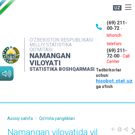
UZ
BOSHQARMA HAQIDA
(69) 211-
00-72
-
OCHIQ MA'LUMOTLAR
Ishonch
O‘ZBEKISTON RESPUBLIKASI
NASHRLAR
telefoni
MILLIY STATISTIKA
QO‘MITASI
(69) 211-
INTERAKTIV XIZMATLAR
NAMANGAN
72-00
-
Call
VILOYATI
MATBUOT XIZMATI
Center
STATISTIKA BOSHQARMASI
Tadbirkorlar
MUROJAATLAR
uchun:
hisobot.stat.uz
KONTAKTLAR
ga o'tish
Asosiy sahifa
Qo'mita yangiliklari
Namangan viloyatida yil