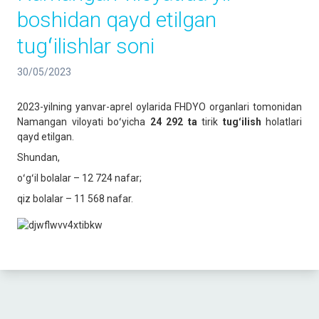
boshidan qayd etilgan
tugʻilishlar soni
30/05/2023
2023-yilning yanvar-aprel oylarida FHDYO organlari tomonidan
Namangan viloyati boʻyicha
24 292 ta
tirik
tugʻilish
holatlari
qayd etilgan.
Shundan,
oʻgʻil bolalar – 12 724 nafar;
qiz bolalar – 11 568 nafar.