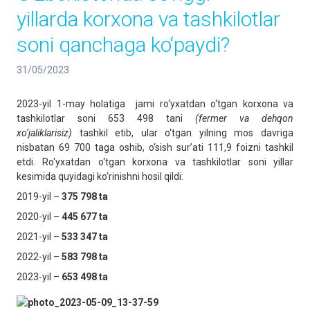
yillarda korxona va tashkilotlar
soni qanchaga ko‘paydi?
31/05/2023
2023-yil 1-may holatiga jami ro‘yxatdan o‘tgan korxona va
tashkilotlar soni 653 498 tani
(fermer va dehqon
xo‘jaliklarisiz)
tashkil etib, ular o‘tgan yilning mos davriga
nisbatan 69 700 taga oshib, o‘sish sur’ati 111,9 foizni tashkil
etdi. Ro‘yxatdan o‘tgan korxona va tashkilotlar soni yillar
kesimida quyidagi ko‘rinishni hosil qildi:
2019-yil –
3
75 798
ta
2020-yil –
445 677
ta
2021-yil –
533 347
ta
2022-yil –
583 798
ta
2023-yil –
65
3
498
ta