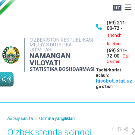
UZ
BOSHQARMA HAQIDA
(69) 211-
00-72
-
OCHIQ MA'LUMOTLAR
Ishonch
O‘ZBEKISTON RESPUBLIKASI
NASHRLAR
telefoni
MILLIY STATISTIKA
QO‘MITASI
(69) 211-
INTERAKTIV XIZMATLAR
NAMANGAN
72-00
-
Call
VILOYATI
MATBUOT XIZMATI
Center
STATISTIKA BOSHQARMASI
Tadbirkorlar
MUROJAATLAR
uchun:
hisobot.stat.uz
KONTAKTLAR
ga o'tish
Asosiy sahifa
Qo'mita yangiliklari
O‘zbekistonda so‘nggi