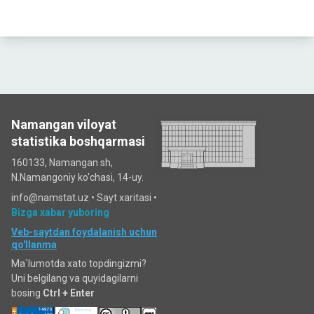
Namangan viloyat
statistika boshqarmasi
160133, Namangan sh,
N.Namangoniy ko'chasi, 14-uy.
info@namstat.uz •
Sayt xaritasi
•
Bizga xabar yuboring
Veb-saytdan foydalanish uchun
qo'llanma
Ma`lumotda xato topdingizmi?
Uni belgilang va quyidagilarni
bosing
Ctrl + Enter