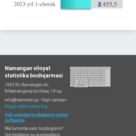
Namangan viloyat
statistika boshqarmasi
160133, Namangan sh,
N.Namangoniy ko'chasi, 14-uy.
info@namstat.uz •
Sayt xaritasi
•
Bizga xabar yuboring
Veb-saytdan foydalanish uchun
qo'llanma
Ma`lumotda xato topdingizmi?
Uni belgilang va quyidagilarni