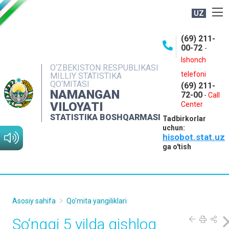
UZ
BOSHQARMA HAQIDA
(69) 211-
00-72
-
OCHIQ MA'LUMOTLAR
Ishonch
O‘ZBEKISTON RESPUBLIKASI
NASHRLAR
telefoni
MILLIY STATISTIKA
QO‘MITASI
(69) 211-
INTERAKTIV XIZMATLAR
NAMANGAN
72-00
-
Call
VILOYATI
MATBUOT XIZMATI
Center
STATISTIKA BOSHQARMASI
Tadbirkorlar
MUROJAATLAR
uchun:
hisobot.stat.uz
KONTAKTLAR
ga o'tish
Asosiy sahifa
Qo'mita yangiliklari
So‘nggi 5 yilda qishloq