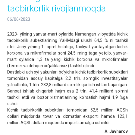
tadbirkorlik rivojlanmoqda
06/06/2023
2023- yilning yanvar-mart oylarida Namangan viloyatida kichik
tadbirkorlik subektlarining YaHMdagi ulushi 64,5 % ni tashkil
etdi. Joriy yilning 1- aprel holatiga, faoliyat yuritayotgan kichik
korxona va mikrofirmalar soni 24,5 ming taga yetdib, yanvar-
mart oylarida 1,3 ta yangi kichik korxona va mikrofirmalar
(fermer va dehqon xoʼjaliklarisiz) tashkil qilindi.
Dastlabki uch oyi yakunlari boʼyicha kichik tadbirkorlik subektlari
tomonidan asosiy kapitalga 2,2 trln. soʼmglik investitsiyalar
yoʼnaltirilib, 1 trln. 232,8 milliard soʼmlik qurilish ishlari bajarilgan.
Sanoat ishlab chiqarish hajm esa 2 trln. 41,4 milliard soʼmni
tashkil etdi va bozor xizmatlarining koʼrsatish hajmi 1,9 %ga
oshdi.
Kichik tadbirkorlik subektlari tomonidan 52,5 million АQSh
dollari miqdorida tovar va xizmatlar eksporti hamda 123,1
million АQSh dollari miqdorida importi amalga oshirildi.
А. Javharov