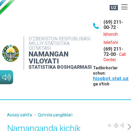
UZ
BOSHQARMA HAQIDA
(69) 211-
00-72
-
OCHIQ MA'LUMOTLAR
Ishonch
O‘ZBEKISTON RESPUBLIKASI
NASHRLAR
telefoni
MILLIY STATISTIKA
QO‘MITASI
(69) 211-
INTERAKTIV XIZMATLAR
NAMANGAN
72-00
-
Call
VILOYATI
MATBUOT XIZMATI
Center
STATISTIKA BOSHQARMASI
Tadbirkorlar
MUROJAATLAR
uchun:
hisobot.stat.uz
KONTAKTLAR
ga o'tish
Asosiy sahifa
Qo'mita yangiliklari
Namanganda kichik