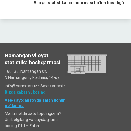
Viloyat statistika boshqarmasi boʼlim boshligʼi
Namangan viloyat
statistika boshqarmasi
160133, Namangan sh,
N.Namangoniy ko'chasi, 14-uy.
info@namstat.uz •
Sayt xaritasi
•
Bizga xabar yuboring
Veb-saytdan foydalanish uchun
qo'llanma
Ma`lumotda xato topdingizmi?
Uni belgilang va quyidagilarni
bosing
Ctrl + Enter