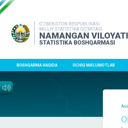
O‘ZBEKISTON RESPUBLIKASI
MILLIY STATISTIKA QO‘MITASI
NAMANGAN VILOYAT
STATISTIKA BOSHQARMASI
BOSHQARMA HAQIDA
OCHIQ MA'LUMOTLAR
Aso
Ol