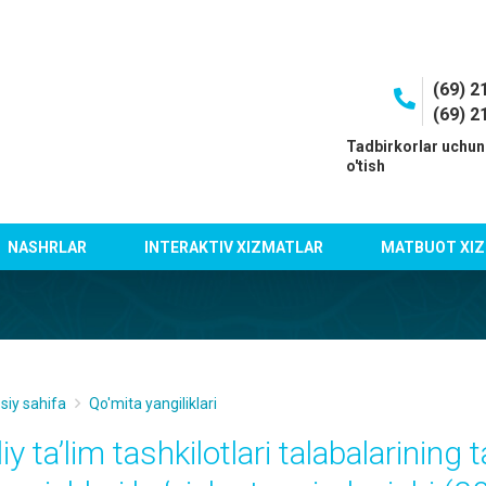
(69) 2
(69) 2
I
Tadbirkorlar uchun
o'tish
NASHRLAR
INTERAKTIV XIZMATLAR
MATBUOT XIZ
siy sahifa
Qo'mita yangiliklari
iy taʼlim tashkilotlari talabalarining 