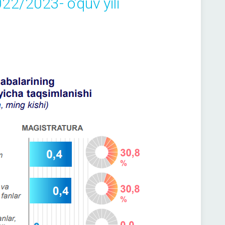
022/2023- o‘quv yili