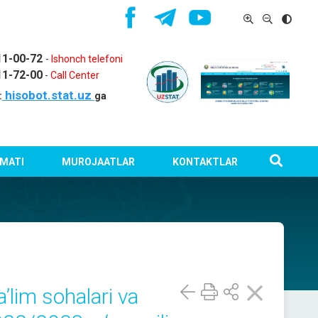
11-00-72
-
Ishonch telefoni
11-72-00
-
Call Center
hisobot.stat.uz
:
ga
MATI
MUROJAATLAR
KONTAKTLAR
taʼlim sohalari va