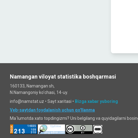
Namangan viloyat statistika boshqarmasi
160133, Namangan sh,
N.Namangoniy ko'chasi, 14-uy.
info@namstat.uz •
Sayt xaritasi
•
Bizga xabar yuboring
Veb-saytdan foydalanish uchun qo'llanma
Ma`lumotda xato topdingizmi? Uni belgilang va quyidagilarni bosi