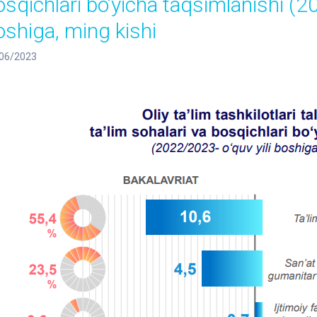
osqichlari bo‘yicha taqsimlanishi (2
oshiga, ming kishi
06/2023