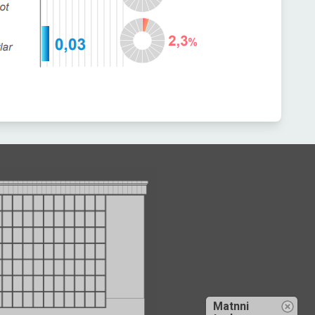
Matnni