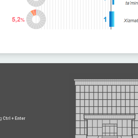
ng
Ctrl + Enter