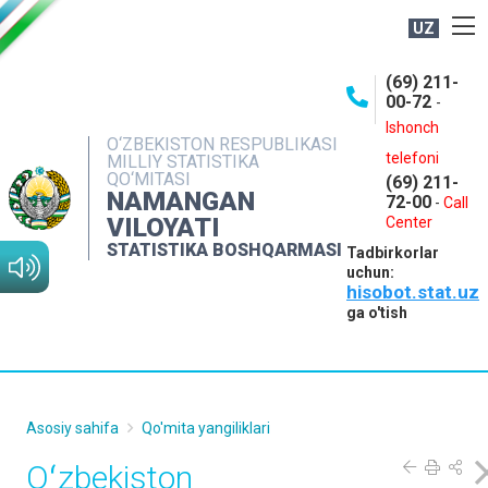
UZ
BOSHQARMA HAQIDA
(69) 211-
00-72
-
OCHIQ MA'LUMOTLAR
Ishonch
O‘ZBEKISTON RESPUBLIKASI
NASHRLAR
telefoni
MILLIY STATISTIKA
QO‘MITASI
(69) 211-
INTERAKTIV XIZMATLAR
NAMANGAN
72-00
-
Call
VILOYATI
MATBUOT XIZMATI
Center
STATISTIKA BOSHQARMASI
Tadbirkorlar
MUROJAATLAR
uchun:
hisobot.stat.uz
KONTAKTLAR
ga o'tish
Asosiy sahifa
Qo'mita yangiliklari
Oʻzbekiston