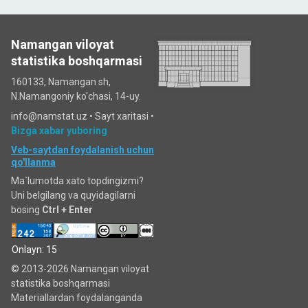
Namangan viloyat
statistika boshqarmasi
160133, Namangan sh,
N.Namangoniy ko'chasi, 14-uy.
info@namstat.uz •
Sayt xaritasi
•
Bizga xabar yuboring
Veb-saytdan foydalanish uchun
qo'llanma
Ma`lumotda xato topdingizmi?
Uni belgilang va quyidagilarni
bosing
Ctrl + Enter
Onlayn: 15
© 2013-2026 Namangan viloyat
statistika boshqarmasi
Materiallardan foydalanganda