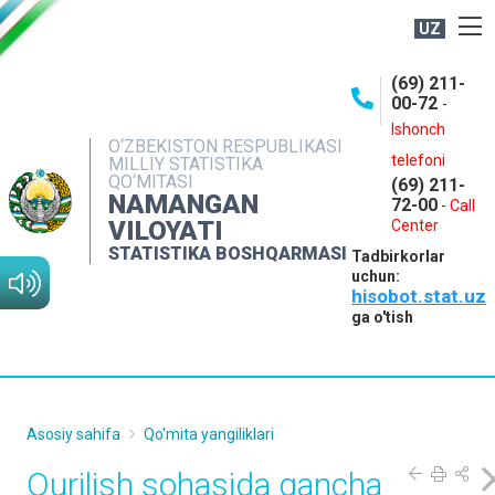
UZ
BOSHQARMA HAQIDA
(69) 211-
00-72
-
OCHIQ MA'LUMOTLAR
Ishonch
O‘ZBEKISTON RESPUBLIKASI
NASHRLAR
telefoni
MILLIY STATISTIKA
QO‘MITASI
(69) 211-
INTERAKTIV XIZMATLAR
NAMANGAN
72-00
-
Call
VILOYATI
MATBUOT XIZMATI
Center
STATISTIKA BOSHQARMASI
Tadbirkorlar
MUROJAATLAR
uchun:
hisobot.stat.uz
KONTAKTLAR
ga o'tish
Asosiy sahifa
Qo'mita yangiliklari
Qurilish sohasida qancha