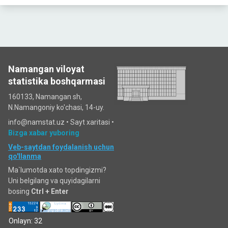
Namangan viloyat
statistika boshqarmasi
160133, Namangan sh,
N.Namangoniy ko'chasi, 14-uy.
info@namstat.uz •
Sayt xaritasi
•
Bizga xabar yuboring
Veb-saytdan foydalanish uchun
qo'llanma
Ma`lumotda xato topdingizmi?
Uni belgilang va quyidagilarni
bosing
Ctrl + Enter
Onlayn: 32