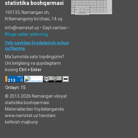
statistika boshqarmasi
160133, Namangan sh,
N.Namangoniy ko'chasi, 14-uy.
info@namstat.uz •
Sayt xaritasi
•
Bizga xabar yuboring
Veb-saytdan foydalanish uchun
qo'llanma
Ma`lumotda xato topdingizmi?
Uni belgilang va quyidagilarni
bosing
Ctrl + Enter
Onlayn: 15
© 2013-2026 Namangan viloyat
statistika boshqarmasi
Materiallardan foydalanganda
www.namstat.uz havolani
keltirish majburiy.