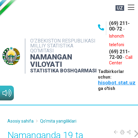
UZ
BOSHQARMA HAQIDA
(69) 211-
00-72
-
OCHIQ MA'LUMOTLAR
Ishonch
O‘ZBEKISTON RESPUBLIKASI
NASHRLAR
telefoni
MILLIY STATISTIKA
QO‘MITASI
(69) 211-
INTERAKTIV XIZMATLAR
NAMANGAN
72-00
-
Call
VILOYATI
MATBUOT XIZMATI
Center
STATISTIKA BOSHQARMASI
Tadbirkorlar
MUROJAATLAR
uchun:
hisobot.stat.uz
KONTAKTLAR
ga o'tish
Asosiy sahifa
Qo'mita yangiliklari
Namanganda 19 ta