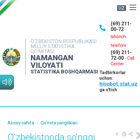
UZ
BOSHQARMA HAQIDA
(69) 211-
00-72
-
OCHIQ MA'LUMOTLAR
Ishonch
O‘ZBEKISTON RESPUBLIKASI
NASHRLAR
telefoni
MILLIY STATISTIKA
QO‘MITASI
(69) 211-
INTERAKTIV XIZMATLAR
NAMANGAN
72-00
-
Call
VILOYATI
MATBUOT XIZMATI
Center
STATISTIKA BOSHQARMASI
Tadbirkorlar
MUROJAATLAR
uchun:
hisobot.stat.uz
KONTAKTLAR
ga o'tish
Asosiy sahifa
Qo'mita yangiliklari
O‘zbekistonda so‘nggi