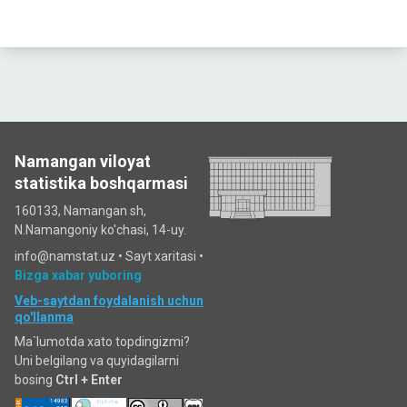
Namangan viloyat
statistika boshqarmasi
160133, Namangan sh,
N.Namangoniy ko'chasi, 14-uy.
info@namstat.uz •
Sayt xaritasi
•
Bizga xabar yuboring
Veb-saytdan foydalanish uchun
qo'llanma
Ma`lumotda xato topdingizmi?
Uni belgilang va quyidagilarni
bosing
Ctrl + Enter