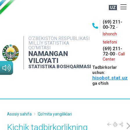
UZ
BOSHQARMA HAQIDA
(69) 211-
00-72
-
OCHIQ MA'LUMOTLAR
Ishonch
O‘ZBEKISTON RESPUBLIKASI
NASHRLAR
telefoni
MILLIY STATISTIKA
QO‘MITASI
(69) 211-
INTERAKTIV XIZMATLAR
NAMANGAN
72-00
-
Call
VILOYATI
MATBUOT XIZMATI
Center
STATISTIKA BOSHQARMASI
Tadbirkorlar
MUROJAATLAR
uchun:
hisobot.stat.uz
KONTAKTLAR
ga o'tish
Asosiy sahifa
Qo'mita yangiliklari
Kichik tadbirkorlikning