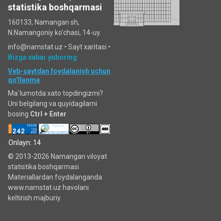
statistika boshqarmasi
160133, Namangan sh,
N.Namangoniy ko'chasi, 14-uy.
info@namstat.uz •
Sayt xaritasi
•
Bizga xabar yuboring
Veb-saytdan foydalanish uchun
qo'llanma
Ma`lumotda xato topdingizmi?
Uni belgilang va quyidagilarni
bosing
Ctrl + Enter
Onlayn: 14
© 2013-2026 Namangan viloyat
statistika boshqarmasi
Materiallardan foydalanganda
www.namstat.uz havolani
keltirish majburiy.