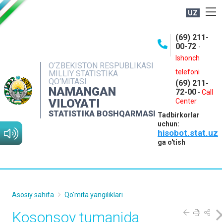
UZ
BOSHQARMA HAQIDA
(69) 211-
00-72
-
OCHIQ MA'LUMOTLAR
Ishonch
O‘ZBEKISTON RESPUBLIKASI
NASHRLAR
telefoni
MILLIY STATISTIKA
QO‘MITASI
(69) 211-
INTERAKTIV XIZMATLAR
NAMANGAN
72-00
-
Call
VILOYATI
MATBUOT XIZMATI
Center
STATISTIKA BOSHQARMASI
Tadbirkorlar
MUROJAATLAR
uchun:
hisobot.stat.uz
KONTAKTLAR
ga o'tish
Asosiy sahifa
Qo'mita yangiliklari
Kosonsoy tumanida