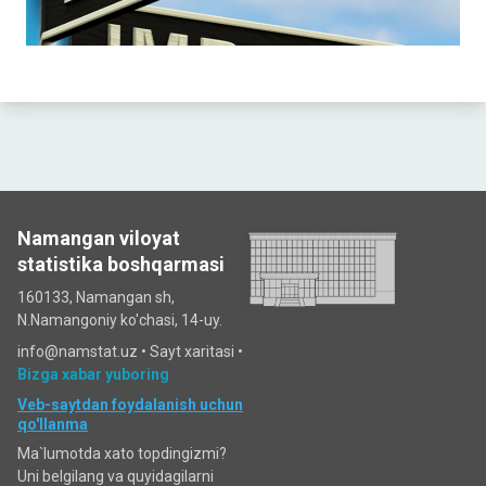
Namangan viloyat
statistika boshqarmasi
160133, Namangan sh,
N.Namangoniy ko'chasi, 14-uy.
info@namstat.uz •
Sayt xaritasi
•
Bizga xabar yuboring
Veb-saytdan foydalanish uchun
qo'llanma
Ma`lumotda xato topdingizmi?
Uni belgilang va quyidagilarni