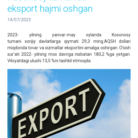
eksport hajmi oshgan
14/07/2023
2023- yilning yanvar-may oylarida Kosonosy
tumani xorijiy davlatlarga qiymati 29,3 ming.AQSH dollari
miqdorida tovar va xizmatlar eksportini amalga oshirgan. O‘sish
sur'ati 2022- yilning mos davriga nisbatan 180,2 %ga yetgan.
Viloyatdagi ulushi 13,5 %ni tashkil etmoqda.