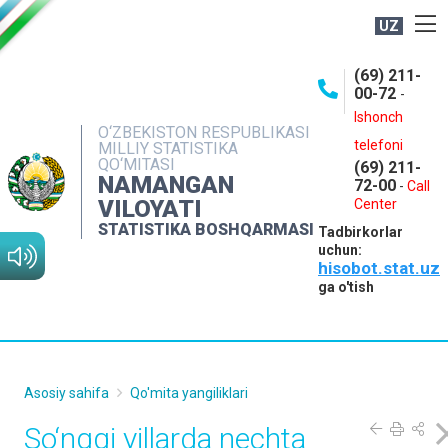
UZ
BOSHQARMA HAQIDA
(69) 211-
00-72
-
OCHIQ MA'LUMOTLAR
Ishonch
O‘ZBEKISTON RESPUBLIKASI
NASHRLAR
telefoni
MILLIY STATISTIKA
QO‘MITASI
(69) 211-
INTERAKTIV XIZMATLAR
NAMANGAN
72-00
-
Call
VILOYATI
MATBUOT XIZMATI
Center
STATISTIKA BOSHQARMASI
Tadbirkorlar
MUROJAATLAR
uchun:
hisobot.stat.uz
KONTAKTLAR
ga o'tish
Asosiy sahifa
Qo'mita yangiliklari
So‘nggi yillarda nechta