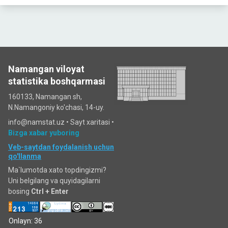
Namangan viloyat
statistika boshqarmasi
160133, Namangan sh,
N.Namangoniy ko'chasi, 14-uy.
info@namstat.uz •
Sayt xaritasi
•
Bizga xabar yuboring
Veb-saytdan foydalanish uchun
qo'llanma
Ma`lumotda xato topdingizmi?
Uni belgilang va quyidagilarni
bosing
Ctrl + Enter
Onlayn: 36