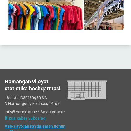
Namangan viloyat
statistika boshqarmasi
160133, Namangan sh,
N.Namangoniy ko'chasi, 14-uy.
info@namstat.uz •
Sayt xaritasi
•
Bizga xabar yuboring
Veb-saytdan foydalanish uchun