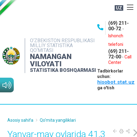
UZ
BOSHQARMA HAQIDA
(69) 211-
00-72
-
OCHIQ MA'LUMOTLAR
Ishonch
O‘ZBEKISTON RESPUBLIKASI
NASHRLAR
telefoni
MILLIY STATISTIKA
QO‘MITASI
(69) 211-
INTERAKTIV XIZMATLAR
NAMANGAN
72-00
-
Call
VILOYATI
MATBUOT XIZMATI
Center
STATISTIKA BOSHQARMASI
Tadbirkorlar
MUROJAATLAR
uchun:
hisobot.stat.uz
KONTAKTLAR
ga o'tish
Asosiy sahifa
Qo'mita yangiliklari
Yanvar-may oylarida 41,3