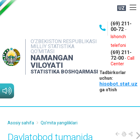
UZ
BOSHQARMA HAQIDA
(69) 211-
00-72
-
OCHIQ MA'LUMOTLAR
Ishonch
O‘ZBEKISTON RESPUBLIKASI
NASHRLAR
telefoni
MILLIY STATISTIKA
QO‘MITASI
(69) 211-
INTERAKTIV XIZMATLAR
NAMANGAN
72-00
-
Call
VILOYATI
MATBUOT XIZMATI
Center
STATISTIKA BOSHQARMASI
Tadbirkorlar
MUROJAATLAR
uchun:
hisobot.stat.uz
KONTAKTLAR
ga o'tish
Asosiy sahifa
Qo'mita yangiliklari
Davlatobod tumanida