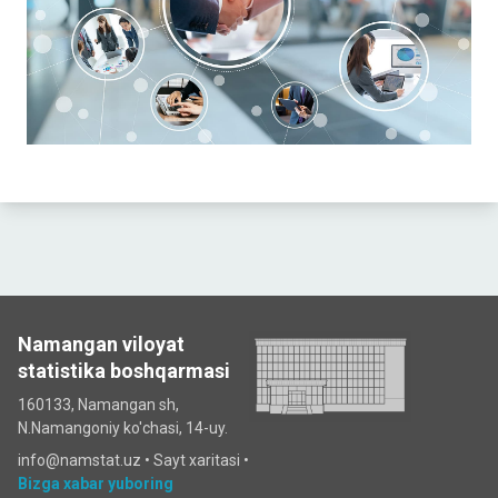
Namangan viloyat
statistika boshqarmasi
160133, Namangan sh,
N.Namangoniy ko'chasi, 14-uy.
info@namstat.uz •
Sayt xaritasi
•
Bizga xabar yuboring