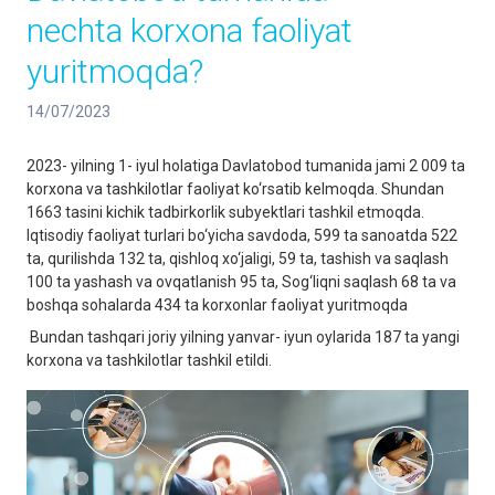
nechta korxona faoliyat
yuritmoqda?
14/07/2023
2023- yilning 1- iyul holatiga Davlatobod tumanida jami 2 009 ta
korxona va tashkilotlar faoliyat ko‘rsatib kelmoqda. Shundan
1663 tasini kichik tadbirkorlik subyektlari tashkil etmoqda.
Iqtisodiy faoliyat turlari bo‘yicha savdoda, 599 ta sanoatda 522
ta, qurilishda 132 ta, qishloq xo‘jaligi, 59 ta, tashish va saqlash
100 ta yashash va ovqatlanish 95 ta, Sog‘liqni saqlash 68 ta va
boshqa sohalarda 434 ta korxonlar faoliyat yuritmoqda
Bundan tashqari joriy yilning yanvar- iyun oylarida 187 ta yangi
korxona va tashkilotlar tashkil etildi.