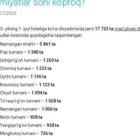
amiyatlar soni ko‘proq?
07/2023
- yilning 1- iyul holatiga ko‘ra viloyatimizda jami
1
7
723
ta
mas’uliyati 
udlar kesimida quyidagicha taqsimlangan:
Namangan shahri –
5 861
ta
Pop tumani –
1 380
ta
Uchqo‘rg‘on tumani –
1 250
ta
Chortoq tumani –
1 233
ta
Uychi tumani –
1 136
ta
Kosonsoy tumani –
1 133
ta
Chust tumani –
1 094
ta
To‘raqo‘rg‘on tumani –
1 028
ta
Namangan tumani –
1 006
ta
Norin tumani –
938
ta
Yangiqo‘rg‘on tumani –
928
ta
Mingbuloq tumani –
736
ta