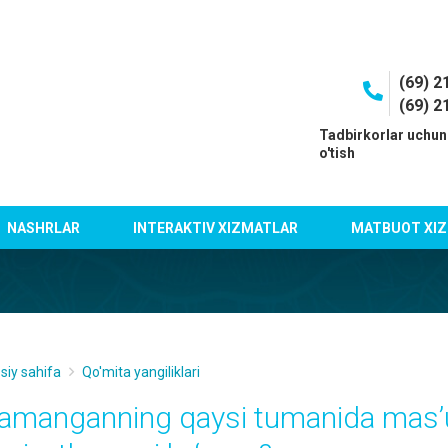
(69) 2
(69) 2
I
Tadbirkorlar uchun
o'tish
NASHRLAR
INTERAKTIV XIZMATLAR
MATBUOT XIZ
siy sahifa
Qo'mita yangiliklari
amanganning qaysi tumanida mas’ul