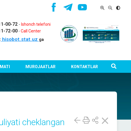
11-00-72
-
Ishonch telefoni
11-72-00
-
Call Center
hisobot.stat.uz
:
ga
MATI
MUROJAATLAR
KONTAKTLAR
iyati cheklangan