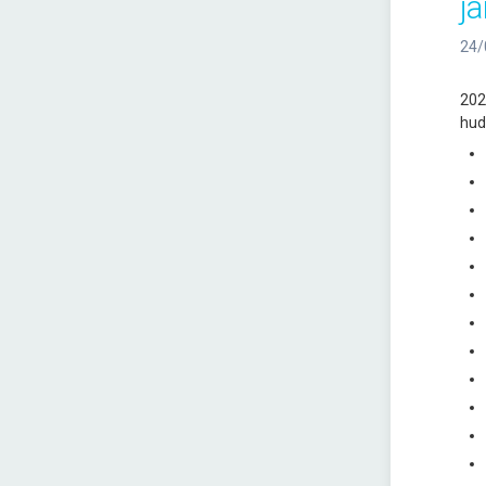
j
24/
2023
hud