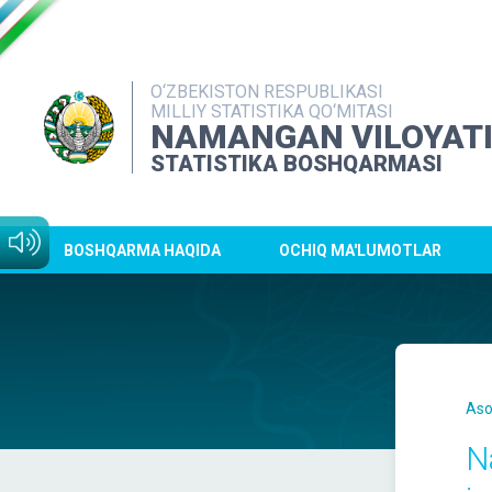
O‘ZBEKISTON RESPUBLIKASI
MILLIY STATISTIKA QO‘MITASI
NAMANGAN VILOYAT
STATISTIKA BOSHQARMASI
BOSHQARMA HAQIDA
OCHIQ MA'LUMOTLAR
Aso
N