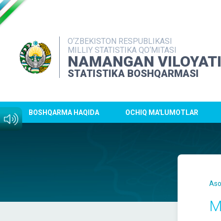
O‘ZBEKISTON RESPUBLIKASI
MILLIY STATISTIKA QO‘MITASI
NAMANGAN VILOYAT
STATISTIKA BOSHQARMASI
BOSHQARMA HAQIDA
OCHIQ MA'LUMOTLAR
Aso
M