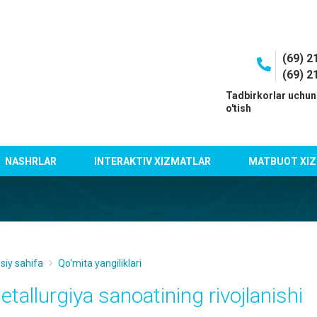
(69) 2
(69) 2
I
Tadbirkorlar uchun
o'tish
NASHRLAR
INTERAKTIV XIZMATLAR
MATBUOT XIZ
siy sahifa
Qo'mita yangiliklari
etallurgiya sanoatining rivojlanishi