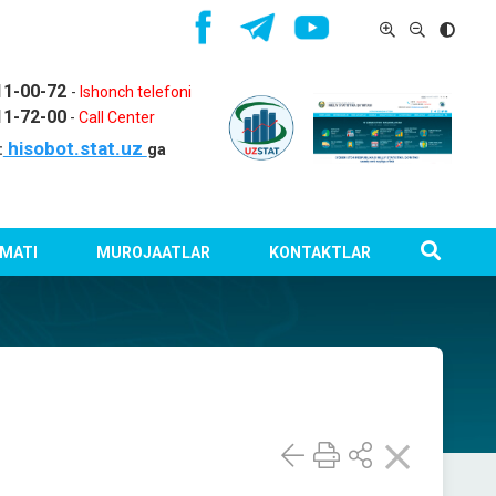
11-00-72
-
Ishonch telefoni
11-72-00
-
Call Center
hisobot.stat.uz
:
ga
MATI
MUROJAATLAR
KONTAKTLAR