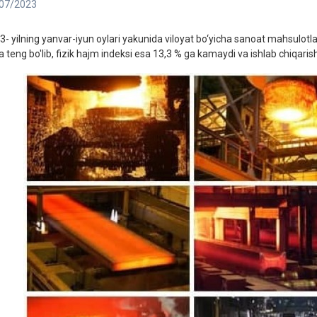
07/2023
3- yilning yanvar-iyun oylari yakunida viloyat bo‘yicha sanoat mahsulotla
 teng bo'lib, fizik hajm indeksi esa 13,3 % ga kamaydi va ishlab chiqarish