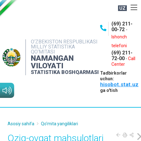
UZ
BOSHQARMA HAQIDA
(69) 211-
00-72
-
OCHIQ MA'LUMOTLAR
Ishonch
O‘ZBEKISTON RESPUBLIKASI
NASHRLAR
telefoni
MILLIY STATISTIKA
QO‘MITASI
(69) 211-
INTERAKTIV XIZMATLAR
NAMANGAN
72-00
-
Call
VILOYATI
MATBUOT XIZMATI
Center
STATISTIKA BOSHQARMASI
Tadbirkorlar
MUROJAATLAR
uchun:
hisobot.stat.uz
KONTAKTLAR
ga o'tish
Asosiy sahifa
Qo'mita yangiliklari
Oziq-ovqat mahsulotlari