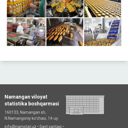
Namangan viloyat
statistika boshqarmasi
160133, Namangan sh,
N.Namangoniy ko'chasi, 14-uy.
info@namstat.uz •
Sayt xaritasi
•