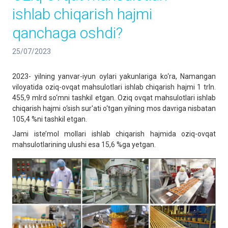
ishlab chiqarish hajmi
qanchaga oshdi?
25/07/2023
2023- yilning yanvar-iyun oylari yakunlariga ko‘ra, Namangan
viloyatida oziq-ovqat mahsulotlari ishlab chiqarish hajmi 1 trln.
455,9 mlrd so‘mni tashkil etgan. Oziq ovqat mahsulotlari ishlab
chiqarish hajmi o‘sish sur'ati o‘tgan yilning mos davriga nisbatan
105,4 %ni tashkil etgan.
Jami iste’mol mollari ishlab chiqarish hajmida oziq-ovqat
mahsulotlarining ulushi esa 15,6 %ga yetgan.