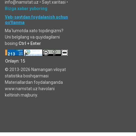
info@namstat.uz •
Sayt xaritasi
•
Bizga xabar yuboring
Veb-saytdan foydalanish uchun
qo'llanma
Ma`lumotda xato topdingizmi?
Uni belgilang va quyidagilarni
bosing
Ctrl + Enter
Onlayn: 15
© 2013-2026 Namangan viloyat
statistika boshqarmasi
Materiallardan foydalanganda
www.namstat.uz havolani
keltirish majburiy.