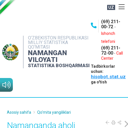
UZ
BOSHQARMA HAQIDA
(69) 211-
00-72
-
OCHIQ MA'LUMOTLAR
Ishonch
O‘ZBEKISTON RESPUBLIKASI
NASHRLAR
telefoni
MILLIY STATISTIKA
QO‘MITASI
(69) 211-
INTERAKTIV XIZMATLAR
NAMANGAN
72-00
-
Call
VILOYATI
MATBUOT XIZMATI
Center
STATISTIKA BOSHQARMASI
Tadbirkorlar
MUROJAATLAR
uchun:
hisobot.stat.uz
KONTAKTLAR
ga o'tish
Asosiy sahifa
Qo'mita yangiliklari
Namanganda aholi