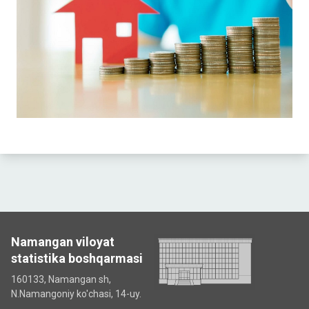
Namangan viloyat
statistika boshqarmasi
160133, Namangan sh,
N.Namangoniy ko'chasi, 14-uy.