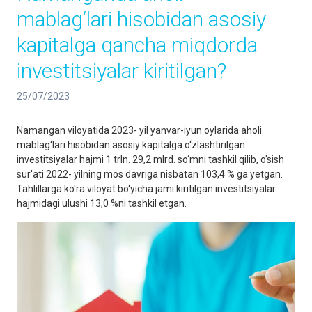
mablag‘lari hisobidan asosiy
kapitalga qancha miqdorda
investitsiyalar kiritilgan?
25/07/2023
Namangan viloyatida 2023- yil yanvar-iyun oylarida aholi
mablag‘lari hisobidan asosiy kapitalga o‘zlashtirilgan
investitsiyalar hajmi 1 trln. 29,2 mlrd. so‘mni tashkil qilib, o'sish
sur'ati 2022- yilning mos davriga nisbatan 103,4 % ga yetgan.
Tahlillarga ko'ra viloyat bo‘yicha jami kiritilgan investitsiyalar
hajmidagi ulushi 13,0 %ni tashkil etgan.