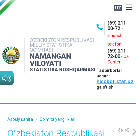
UZ
BOSHQARMA HAQIDA
(69) 211-
00-72
-
OCHIQ MA'LUMOTLAR
Ishonch
O‘ZBEKISTON RESPUBLIKASI
NASHRLAR
telefoni
MILLIY STATISTIKA
QO‘MITASI
(69) 211-
INTERAKTIV XIZMATLAR
NAMANGAN
72-00
-
Call
VILOYATI
MATBUOT XIZMATI
Center
STATISTIKA BOSHQARMASI
Tadbirkorlar
MUROJAATLAR
uchun:
hisobot.stat.uz
KONTAKTLAR
ga o'tish
Asosiy sahifa
Qo'mita yangiliklari
Oʻzbekiston Respublikasi