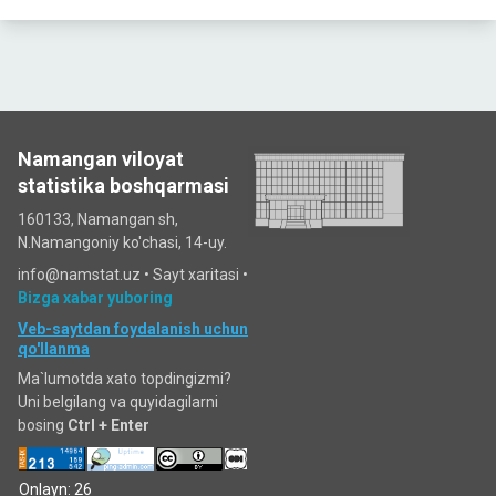
Namangan viloyat
statistika boshqarmasi
160133, Namangan sh,
N.Namangoniy ko'chasi, 14-uy.
info@namstat.uz •
Sayt xaritasi
•
Bizga xabar yuboring
Veb-saytdan foydalanish uchun
qo'llanma
Ma`lumotda xato topdingizmi?
Uni belgilang va quyidagilarni
bosing
Ctrl + Enter
Onlayn: 26