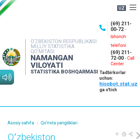
UZ
BOSHQARMA HAQIDA
(69) 211-
00-72
-
OCHIQ MA'LUMOTLAR
Ishonch
O‘ZBEKISTON RESPUBLIKASI
NASHRLAR
telefoni
MILLIY STATISTIKA
QO‘MITASI
(69) 211-
INTERAKTIV XIZMATLAR
NAMANGAN
72-00
-
Call
VILOYATI
MATBUOT XIZMATI
Center
STATISTIKA BOSHQARMASI
Tadbirkorlar
MUROJAATLAR
uchun:
hisobot.stat.uz
KONTAKTLAR
ga o'tish
Asosiy sahifa
Qo'mita yangiliklari
Oʻzbekiston