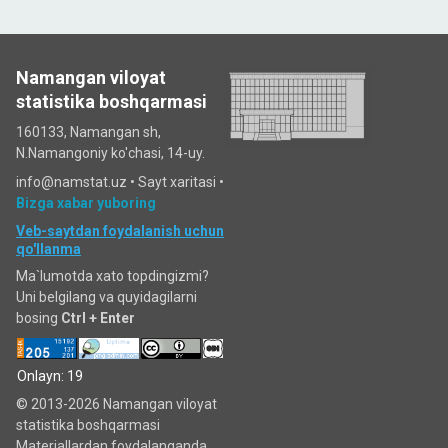
Namangan viloyat
statistika boshqarmasi
160133, Namangan sh,
N.Namangoniy ko'chasi, 14-uy.
info@namstat.uz •
Sayt xaritasi
•
Bizga xabar yuboring
Veb-saytdan foydalanish uchun
qo'llanma
Ma`lumotda xato topdingizmi?
Uni belgilang va quyidagilarni
bosing
Ctrl + Enter
Onlayn: 19
© 2013-2026 Namangan viloyat
statistika boshqarmasi
Materiallardan foydalanganda