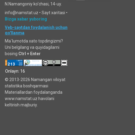
N.Namangoniy ko'chasi, 14-uy.
info@namstat.uz •
Sayt xaritasi
•
Bizga xabar yuboring
Veb-saytdan foydalanish uchun
qo'llanma
Ma`lumotda xato topdingizmi?
Uni belgilang va quyidagilarni
bosing
Ctrl + Enter
Onlayn: 16
© 2013-2026 Namangan viloyat
statistika boshqarmasi
Materiallardan foydalanganda
www.namstat.uz havolani
keltirish majburiy.