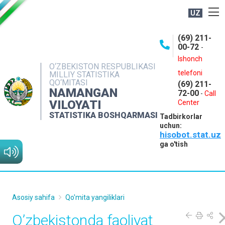
UZ
BOSHQARMA HAQIDA
(69) 211-
00-72
-
OCHIQ MA'LUMOTLAR
Ishonch
O‘ZBEKISTON RESPUBLIKASI
NASHRLAR
telefoni
MILLIY STATISTIKA
QO‘MITASI
(69) 211-
INTERAKTIV XIZMATLAR
NAMANGAN
72-00
-
Call
VILOYATI
MATBUOT XIZMATI
Center
STATISTIKA BOSHQARMASI
Tadbirkorlar
MUROJAATLAR
uchun:
hisobot.stat.uz
KONTAKTLAR
ga o'tish
Asosiy sahifa
Qo'mita yangiliklari
O’zbekistonda faoliyat