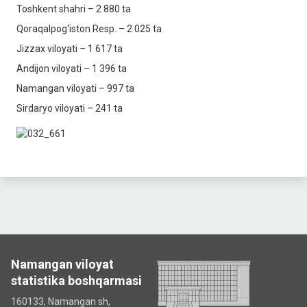
Toshkent shahri – 2 880 ta
Qoraqalpog‘iston Resp. – 2 025 ta
Jizzax viloyati – 1 617 ta
Andijon viloyati – 1 396 ta
Namangan viloyati – 997 ta
Sirdaryo viloyati – 241 ta
Namangan viloyat
statistika boshqarmasi
160133, Namangan sh,