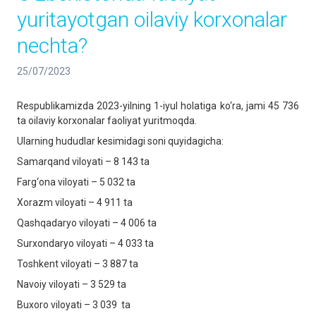
yuritayotgan oilaviy korxonalar
nechta?
25/07/2023
Respublikamizda 2023-yilning 1-iyul holatiga ko‘ra, jami 45 736
ta oilaviy korxonalar faoliyat yuritmoqda.
Ularning hududlar kesimidagi soni quyidagicha:
Samarqand viloyati – 8 143 ta
Farg‘ona viloyati – 5 032 ta
Xorazm viloyati – 4 911 ta
Qashqadaryo viloyati – 4 006 ta
Surxondaryo viloyati – 4 033 ta
Toshkent viloyati – 3 887 ta
Navoiy viloyati – 3 529 ta
Buxoro viloyati – 3 039 ta