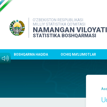
O‘ZBEKISTON RESPUBLIKASI
MILLIY STATISTIKA QO‘MITASI
NAMANGAN VILOYAT
STATISTIKA BOSHQARMASI
BOSHQARMA HAQIDA
OCHIQ MA'LUMOTLAR
Aso
U