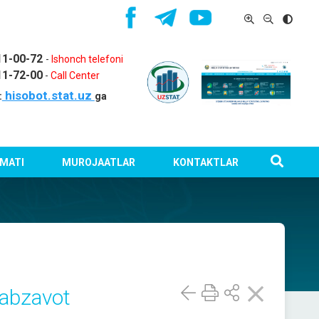
11-00-72
-
Ishonch telefoni
11-72-00
-
Call Center
hisobot.stat.uz
:
ga
MATI
MUROJAATLAR
KONTAKTLAR
sabzavot