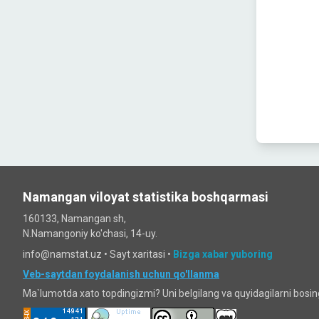
Namangan viloyat statistika boshqarmasi
160133, Namangan sh,
N.Namangoniy ko'chasi, 14-uy.
info@namstat.uz •
Sayt xaritasi
•
Bizga xabar yuboring
Veb-saytdan foydalanish uchun qo'llanma
Ma`lumotda xato topdingizmi? Uni belgilang va quyidagilarni bosi