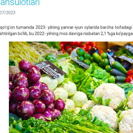
ahsulotlari
07/2023
qo‘rg‘on tumanida 2023- yilning yanvar-iyun oylarida barcha toifadagi
ishtirilgan bo‘lib, bu 2022- yilning mos davriga nisbatan 2,1 %ga ko‘payga