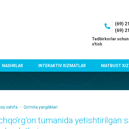
(69) 2
(69) 2
I
Tadbirkorlar uchun
o'tish
NASHRLAR
INTERAKTIV XIZMATLAR
MATBUOT XIZ
siy sahifa
Qo'mita yangiliklari
chqo‘rg‘on tumanida yetishtirilgan 