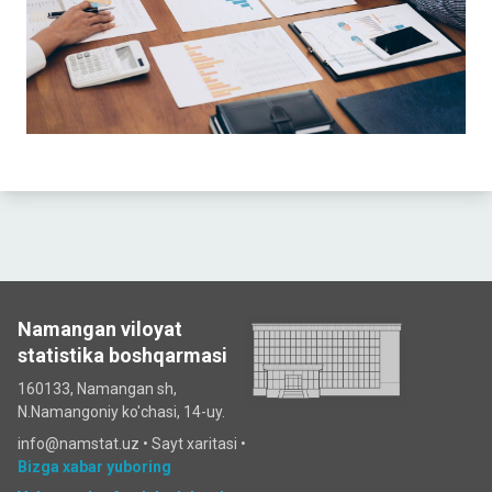
Namangan viloyat
statistika boshqarmasi
160133, Namangan sh,
N.Namangoniy ko'chasi, 14-uy.
info@namstat.uz •
Sayt xaritasi
•
Bizga xabar yuboring