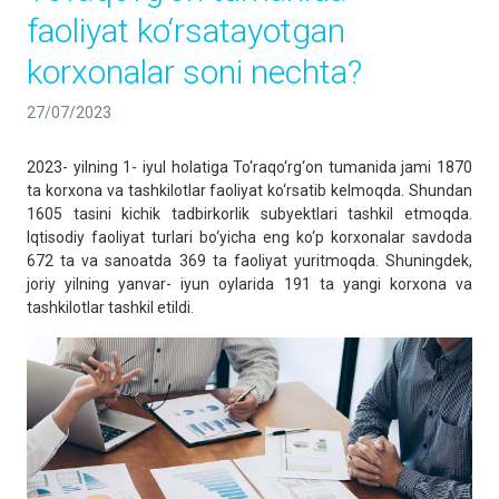
faoliyat ko‘rsatayotgan
korxonalar soni nechta?
27/07/2023
2023- yilning 1- iyul holatiga To‘raqo‘rg‘on tumanida jami 1870
ta korxona va tashkilotlar faoliyat ko‘rsatib kelmoqda. Shundan
1605 tasini kichik tadbirkorlik subyektlari tashkil etmoqda.
Iqtisodiy faoliyat turlari bo‘yicha eng ko‘p korxonalar savdoda
672 ta va sanoatda 369 ta faoliyat yuritmoqda. Shuningdek,
joriy yilning yanvar- iyun oylarida 191 ta yangi korxona va
tashkilotlar tashkil etildi.