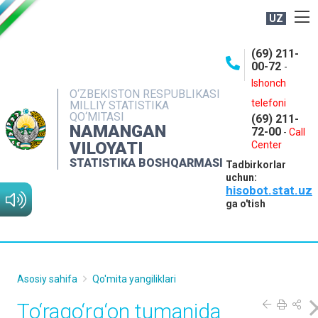
UZ
BOSHQARMA HAQIDA
(69) 211-
00-72
-
OCHIQ MA'LUMOTLAR
Ishonch
O‘ZBEKISTON RESPUBLIKASI
NASHRLAR
telefoni
MILLIY STATISTIKA
QO‘MITASI
(69) 211-
INTERAKTIV XIZMATLAR
NAMANGAN
72-00
-
Call
VILOYATI
MATBUOT XIZMATI
Center
STATISTIKA BOSHQARMASI
Tadbirkorlar
MUROJAATLAR
uchun:
hisobot.stat.uz
KONTAKTLAR
ga o'tish
Asosiy sahifa
Qo'mita yangiliklari
To‘raqo‘rg‘on tumanida