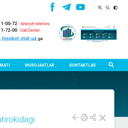
11-00-72
-
Ishonch telefoni
11-72-00
-
Call Center
hisobot.stat.uz
:
ga
MATI
MUROJAATLAR
KONTAKTLAR
htirokidagi