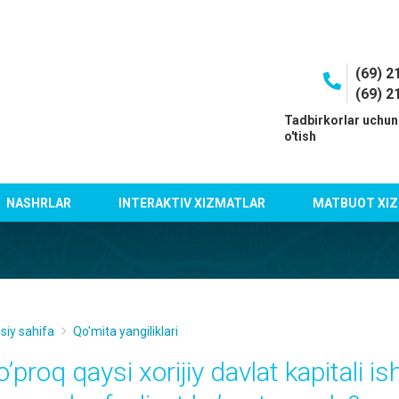
(69) 2
(69) 2
I
Tadbirkorlar uchun
o'tish
NASHRLAR
INTERAKTIV XIZMATLAR
MATBUOT XIZ
siy sahifa
Qo'mita yangiliklari
’proq qaysi xorijiy davlat kapitali is