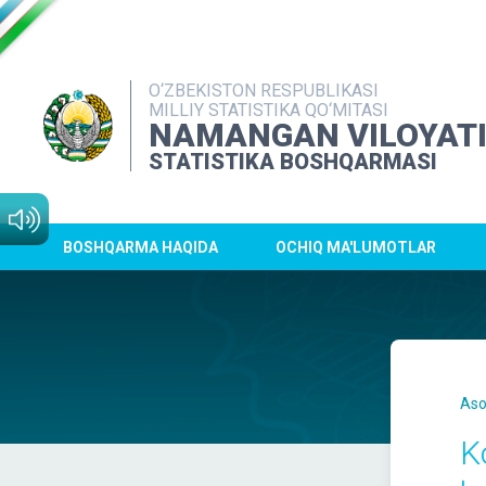
O‘ZBEKISTON RESPUBLIKASI
MILLIY STATISTIKA QO‘MITASI
NAMANGAN VILOYAT
STATISTIKA BOSHQARMASI
BOSHQARMA HAQIDA
OCHIQ MA'LUMOTLAR
Aso
Ko