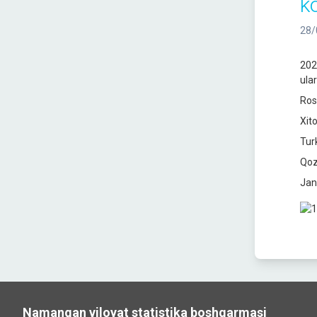
k
28/
2023
ula
Ros
Xit
Tur
Qoz
Jan
Namangan viloyat statistika boshqarmasi