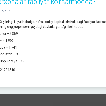
orxonalar faoliyat ko’rsatmoqda?
07/2023
-yilning 1-iyul holatiga ko‘ra, xorijiy kapital ishtirokidagi faoliyat ko’r
rning eng yuqori soni quydagi davlatlarga to’gri kelmoqda:
siya – 2 869
oy – 1 860
kiya – 1 741
og‘iston – 950
ubiy Koreya – 695