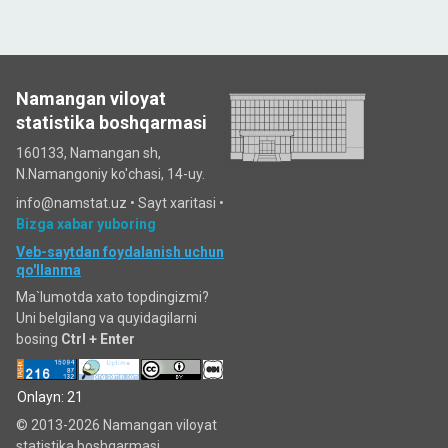
Namangan viloyat
statistika boshqarmasi
160133, Namangan sh,
N.Namangoniy ko'chasi, 14-uy.
info@namstat.uz •
Sayt xaritasi
•
Bizga xabar yuboring
Veb-saytdan foydalanish uchun
qo'llanma
Ma`lumotda xato topdingizmi?
Uni belgilang va quyidagilarni
bosing
Ctrl + Enter
Onlayn: 21
© 2013-2026 Namangan viloyat
statistika boshqarmasi