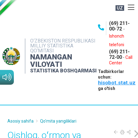
UZ
BOSHQARMA HAQIDA
(69) 211-
00-72
-
OCHIQ MA'LUMOTLAR
Ishonch
O‘ZBEKISTON RESPUBLIKASI
NASHRLAR
telefoni
MILLIY STATISTIKA
QO‘MITASI
(69) 211-
INTERAKTIV XIZMATLAR
NAMANGAN
72-00
-
Call
VILOYATI
MATBUOT XIZMATI
Center
STATISTIKA BOSHQARMASI
Tadbirkorlar
MUROJAATLAR
uchun:
hisobot.stat.uz
KONTAKTLAR
ga o'tish
Asosiy sahifa
Qo'mita yangiliklari
Qishloq, oʻrmon va