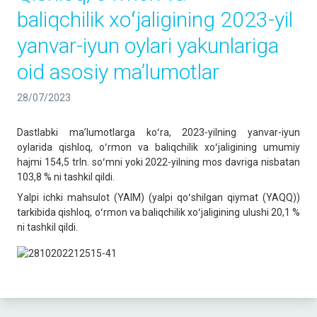
baliqchilik xoʻjaligining 2023-yil
yanvar-iyun oylari yakunlariga
oid asosiy maʼlumotlar
28/07/2023
Dastlabki maʼlumotlarga koʻra, 2023-yilning yanvar-iyun
oylarida qishloq, oʻrmon va baliqchilik xoʻjaligining umumiy
hajmi 154,5 trln. soʻmni yoki 2022-yilning mos davriga nisbatan
103,8 % ni tashkil qildi.
Yalpi ichki mahsulot (YAIM) (yalpi qoʻshilgan qiymat (YAQQ))
tarkibida qishloq, oʻrmon va baliqchilik xoʻjaligining ulushi 20,1 %
ni tashkil qildi.