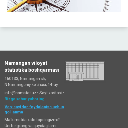
Namangan viloyat
statistika boshqarmasi
160133, Namangan sh,
N.Namangoniy ko'chasi, 14-uy.
info@namstat.uz •
Sayt xaritasi
•
Bizga xabar yuboring
Veb-saytdan foydalanish uchun
qo'llanma
Ma`lumotda xato topdingizmi?
Uni belgilang va quyidagilarni