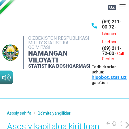
UZ
BOSHQARMA HAQIDA
(69) 211-
00-72
-
OCHIQ MA'LUMOTLAR
Ishonch
O‘ZBEKISTON RESPUBLIKASI
NASHRLAR
telefoni
MILLIY STATISTIKA
QO‘MITASI
(69) 211-
INTERAKTIV XIZMATLAR
NAMANGAN
72-00
-
Call
VILOYATI
MATBUOT XIZMATI
Center
STATISTIKA BOSHQARMASI
Tadbirkorlar
MUROJAATLAR
uchun:
hisobot.stat.uz
KONTAKTLAR
ga o'tish
Asosiy sahifa
Qo'mita yangiliklari
Asosiy kapitalga kiritilgan