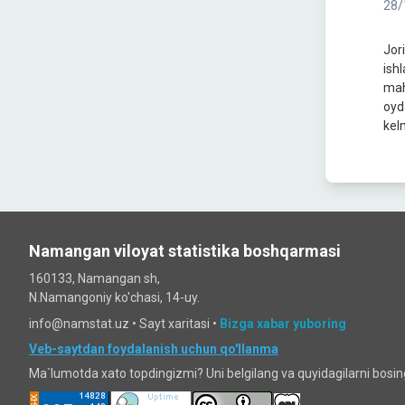
28/
Jor
ish
mah
oyd
kel
Namangan viloyat statistika boshqarmasi
160133, Namangan sh,
N.Namangoniy ko'chasi, 14-uy.
info@namstat.uz •
Sayt xaritasi
•
Bizga xabar yuboring
Veb-saytdan foydalanish uchun qo'llanma
Ma`lumotda xato topdingizmi? Uni belgilang va quyidagilarni bosi