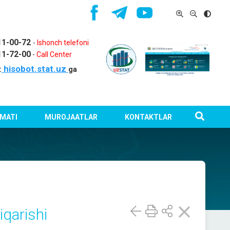
11-00-72
-
Ishonch telefoni
11-72-00
-
Call Center
hisobot.stat.uz
:
ga
MATI
MUROJAATLAR
KONTAKTLAR
iqarishi