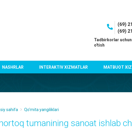
(69) 2
(69) 2
I
Tadbirkorlar uchun
o'tish
NASHRLAR
INTERAKTIV XIZMATLAR
MATBUOT XIZ
siy sahifa
Qo'mita yangiliklari
hortoq tumanining sanoat ishlab ch