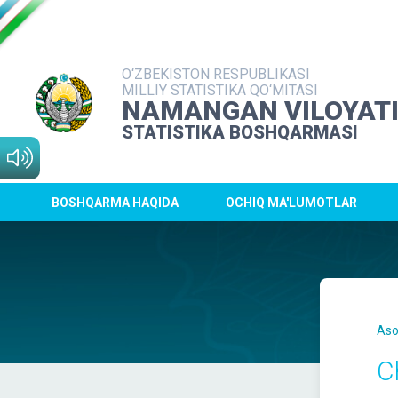
O‘ZBEKISTON RESPUBLIKASI
MILLIY STATISTIKA QO‘MITASI
NAMANGAN VILOYAT
STATISTIKA BOSHQARMASI
BOSHQARMA HAQIDA
OCHIQ MA'LUMOTLAR
Aso
C