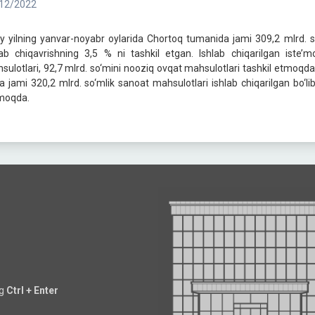
12/2022
iy yilning yanvar-noyabr oylarida Chortoq tumanida jami 309,2 mlrd. so
lab chiqavrishning 3,5 % ni tashkil etgan. Ishlab chiqarilgan iste’
sulotlari, 92,7 mlrd. so‘mini nooziq ovqat mahsulotlari tashkil etmoqda
a jami 320,2 mlrd. so‘mlik sanoat mahsulotlari ishlab chiqarilgan bo‘li
moqda.
ng
Ctrl + Enter