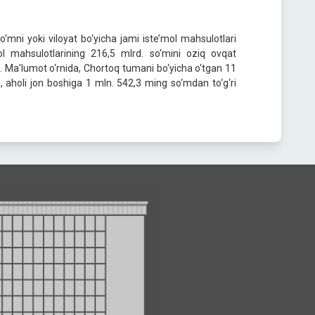
‘mni yoki viloyat bo‘yicha jami iste’mol mahsulotlari
mol mahsulotlarining 216,5 mlrd. so‘mini oziq ovqat
. Ma’lumot o‘rnida, Chortoq tumani bo‘yicha o‘tgan 11
b, aholi jon boshiga 1 mln. 542,3 ming so‘mdan to‘g‘ri