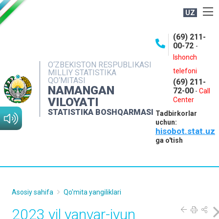
UZ
BOSHQARMA HAQIDA
(69) 211-
00-72
-
OCHIQ MA'LUMOTLAR
Ishonch
O‘ZBEKISTON RESPUBLIKASI
NASHRLAR
telefoni
MILLIY STATISTIKA
QO‘MITASI
(69) 211-
INTERAKTIV XIZMATLAR
NAMANGAN
72-00
-
Call
VILOYATI
MATBUOT XIZMATI
Center
STATISTIKA BOSHQARMASI
Tadbirkorlar
MUROJAATLAR
uchun:
hisobot.stat.uz
KONTAKTLAR
ga o'tish
Asosiy sahifa
Qo'mita yangiliklari
2023 yil yanvar-iyun