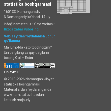
statistika boshqarmasi
160133, Namangan sh,
N.Namangoniy ko'chasi, 14-uy.
info@namstat.uz •
Sayt xaritasi
•
Bizga xabar yuboring
Veb-saytdan foydalanish uchun
qo'llanma
Ma`lumotda xato topdingizmi?
Uni belgilang va quyidagilarni
bosing
Ctrl + Enter
Onlayn: 18
© 2013-2026 Namangan viloyat
statistika boshqarmasi
Materiallardan foydalanganda
www.namstat.uz havolani
keltirish majburiy.